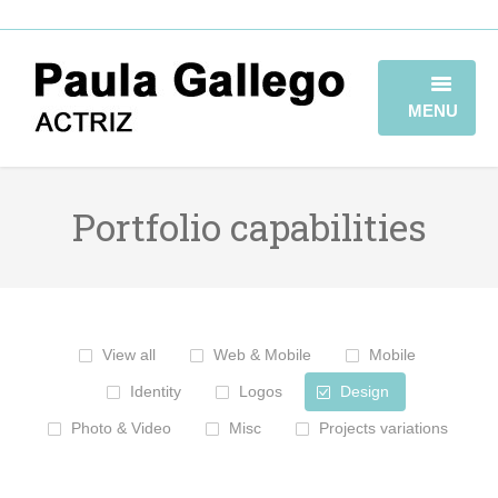
MENU
HOME
Portfolio capabilities
BIOGRAFÍA
TRAYECTORIA
GALERÍA
View all
Web & Mobile
Mobile
VIDEOBOOK
Identity
Logos
Design
CONTACTO
Photo & Video
Misc
Projects variations