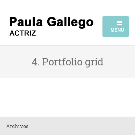
MENU
HOME
4. Portfolio grid
BIOGRAFÍA
TRAYECTORIA
GALERÍA
VIDEOBOOK
CONTACTO
Archivos