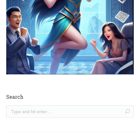
Search