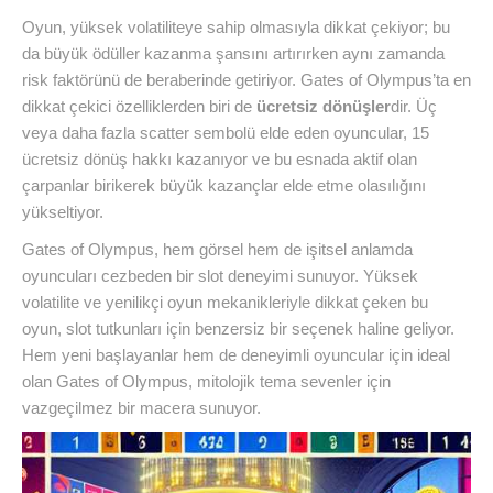
Oyun, yüksek volatiliteye sahip olmasıyla dikkat çekiyor; bu
da büyük ödüller kazanma şansını artırırken aynı zamanda
risk faktörünü de beraberinde getiriyor. Gates of Olympus’ta en
dikkat çekici özelliklerden biri de
ücretsiz dönüşler
dir. Üç
veya daha fazla scatter sembolü elde eden oyuncular, 15
ücretsiz dönüş hakkı kazanıyor ve bu esnada aktif olan
çarpanlar birikerek büyük kazançlar elde etme olasılığını
yükseltiyor.
Gates of Olympus, hem görsel hem de işitsel anlamda
oyuncuları cezbeden bir slot deneyimi sunuyor. Yüksek
volatilite ve yenilikçi oyun mekanikleriyle dikkat çeken bu
oyun, slot tutkunları için benzersiz bir seçenek haline geliyor.
Hem yeni başlayanlar hem de deneyimli oyuncular için ideal
olan Gates of Olympus, mitolojik tema sevenler için
vazgeçilmez bir macera sunuyor.