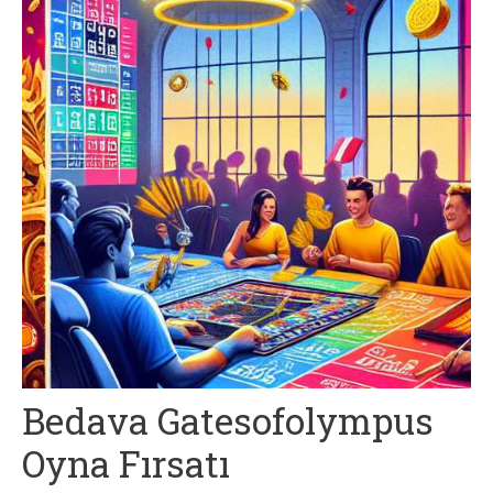
Bedava Gatesofolympus
Oyna Fırsatı