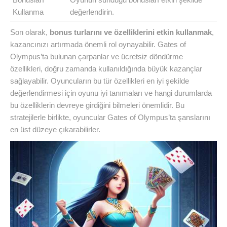
Kullanma
değerlendirin.
Son olarak,
bonus turlarını ve özelliklerini etkin kullanmak
,
kazancınızı artırmada önemli rol oynayabilir. Gates of
Olympus’ta bulunan çarpanlar ve ücretsiz döndürme
özellikleri, doğru zamanda kullanıldığında büyük kazançlar
sağlayabilir. Oyuncuların bu tür özellikleri en iyi şekilde
değerlendirmesi için oyunu iyi tanımaları ve hangi durumlarda
bu özelliklerin devreye girdiğini bilmeleri önemlidir. Bu
stratejilerle birlikte, oyuncular Gates of Olympus’ta şanslarını
en üst düzeye çıkarabilirler.