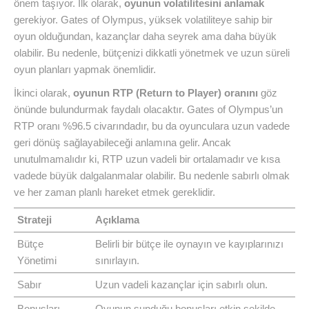
önem taşıyor. İlk olarak,
oyunun volatilitesini anlamak
gerekiyor. Gates of Olympus, yüksek volatiliteye sahip bir
oyun olduğundan, kazançlar daha seyrek ama daha büyük
olabilir. Bu nedenle, bütçenizi dikkatli yönetmek ve uzun süreli
oyun planları yapmak önemlidir.
İkinci olarak,
oyunun RTP (Return to Player) oranını
göz
önünde bulundurmak faydalı olacaktır. Gates of Olympus’un
RTP oranı %96.5 civarındadır, bu da oyunculara uzun vadede
geri dönüş sağlayabileceği anlamına gelir. Ancak
unutulmamalıdır ki, RTP uzun vadeli bir ortalamadır ve kısa
vadede büyük dalgalanmalar olabilir. Bu nedenle sabırlı olmak
ve her zaman planlı hareket etmek gereklidir.
Strateji
Açıklama
Bütçe
Belirli bir bütçe ile oynayın ve kayıplarınızı
Yönetimi
sınırlayın.
Sabır
Uzun vadeli kazançlar için sabırlı olun.
Bonusları
Oyunun sunduğu bonusları etkin şekilde