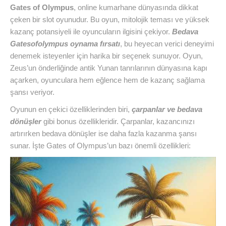
Gates of Olympus
, online kumarhane dünyasında dikkat
çeken bir slot oyunudur. Bu oyun, mitolojik teması ve yüksek
kazanç potansiyeli ile oyuncuların ilgisini çekiyor.
Bedava
Gatesofolympus oynama fırsatı
, bu heyecan verici deneyimi
denemek isteyenler için harika bir seçenek sunuyor. Oyun,
Zeus’un önderliğinde antik Yunan tanrılarının dünyasına kapı
açarken, oyunculara hem eğlence hem de kazanç sağlama
şansı veriyor.
Oyunun en çekici özelliklerinden biri,
çarpanlar ve bedava
dönüşler
gibi bonus özellikleridir. Çarpanlar, kazancınızı
artırırken bedava dönüşler ise daha fazla kazanma şansı
sunar. İşte Gates of Olympus’un bazı önemli özellikleri: