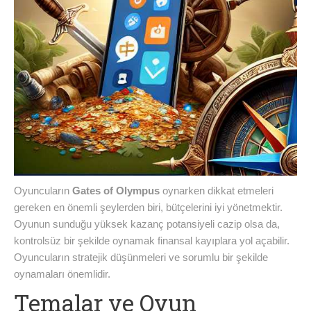
Oyuncuların
Gates of Olympus
oynarken dikkat etmeleri
gereken en önemli şeylerden biri, bütçelerini iyi yönetmektir.
Oyunun sunduğu yüksek kazanç potansiyeli cazip olsa da,
kontrolsüz bir şekilde oynamak finansal kayıplara yol açabilir.
Oyuncuların stratejik düşünmeleri ve sorumlu bir şekilde
oynamaları önemlidir.
Temalar ve Oyun