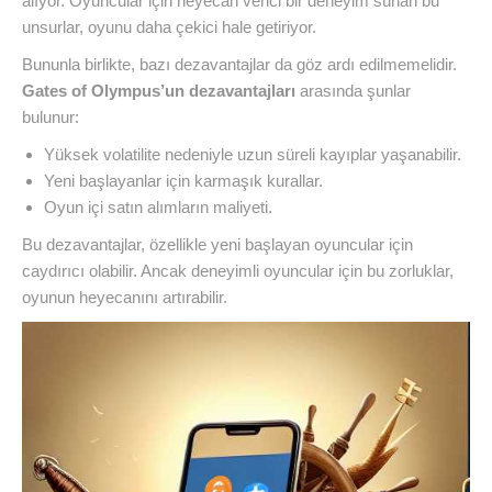
alıyor. Oyuncular için heyecan verici bir deneyim sunan bu
unsurlar, oyunu daha çekici hale getiriyor.
Bununla birlikte, bazı dezavantajlar da göz ardı edilmemelidir.
Gates of Olympus’un dezavantajları
arasında şunlar
bulunur:
Yüksek volatilite nedeniyle uzun süreli kayıplar yaşanabilir.
Yeni başlayanlar için karmaşık kurallar.
Oyun içi satın alımların maliyeti.
Bu dezavantajlar, özellikle yeni başlayan oyuncular için
caydırıcı olabilir. Ancak deneyimli oyuncular için bu zorluklar,
oyunun heyecanını artırabilir.