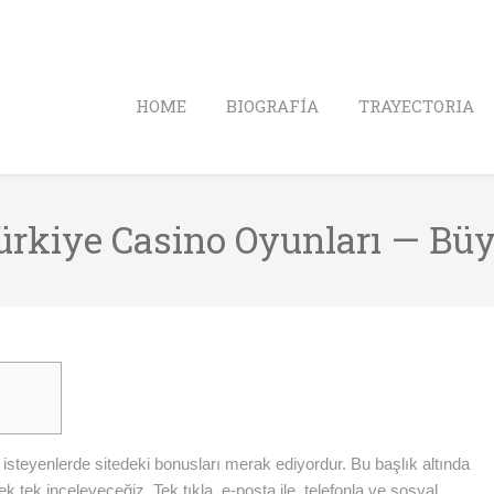
HOME
BIOGRAFÍA
TRAYECTORIA
rkiye Casino Oyunları — Bü
steyenlerde sitedeki bonusları merak ediyordur. Bu başlık altında
ek tek inceleyeceğiz. Tek tıkla, e-posta ile, telefonla ve sosyal