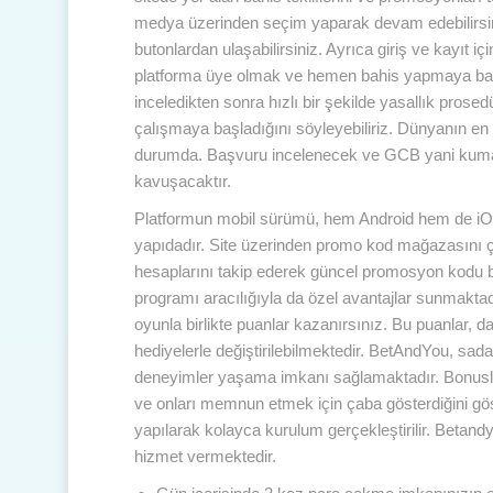
medya üzerinden seçim yaparak devam edebilirsiniz.
butonlardan ulaşabilirsiniz. Ayrıca giriş ve kayıt i
platforma üye olmak ve hemen bahis yapmaya baş
inceledikten sonra hızlı bir şekilde yasallık pros
çalışmaya başladığını söyleyebiliriz. Dünyanın en
durumda. Başvuru incelenecek ve GCB yani kumar 
kavuşacaktır.
Platformun mobil sürümü, hem Android hem de iOS ci
yapıdadır. Site üzerinden promo kod mağazasını çeşi
hesaplarını takip ederek güncel promosyon kodu bo
programı aracılığıyla da özel avantajlar sunmaktad
oyunla birlikte puanlar kazanırsınız. Bu puanlar, d
hediyelerle değiştirilebilmektedir. BetAndYou, sad
deneyimler yaşama imkanı sağlamaktadır. Bonusla
ve onları memnun etmek için çaba gösterdiğini gös
yapılarak kolayca kurulum gerçekleştirilir. Beta
hizmet vermektedir.