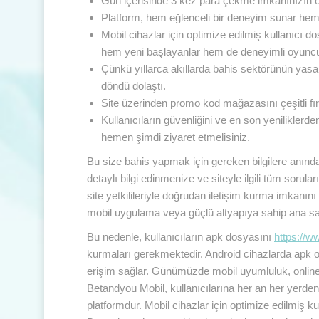
Gün içerisinde 3 kez para çekme imkanınızın ol
Platform, hem eğlenceli bir deneyim sunar hem d
Mobil cihazlar için optimize edilmiş kullanıcı 
hem yeni başlayanlar hem de deneyimli oyuncula
Çünkü yıllarca akıllarda bahis sektörünün yasa
döndü dolaştı.
Site üzerinden promo kod mağazasını çeşitli fırsa
Kullanıcıların güvenliğini ve en son yenilikler
hemen şimdi ziyaret etmelisiniz.
Bu size bahis yapmak için gereken bilgilere anın
detaylı bilgi edinmenize ve siteyle ilgili tüm soru
site yetkilileriyle doğrudan iletişim kurma imkanın
mobil uygulama veya güçlü altyapıya sahip ana sayf
Bu nedenle, kullanıcıların apk dosyasını
https://w
kurmaları gerekmektedir. Android cihazlarda apk o
erişim sağlar. Günümüzde mobil uyumluluk, online ba
Betandyou Mobil, kullanıcılarına her an her yerde
platformdur. Mobil cihazlar için optimize edilmiş k