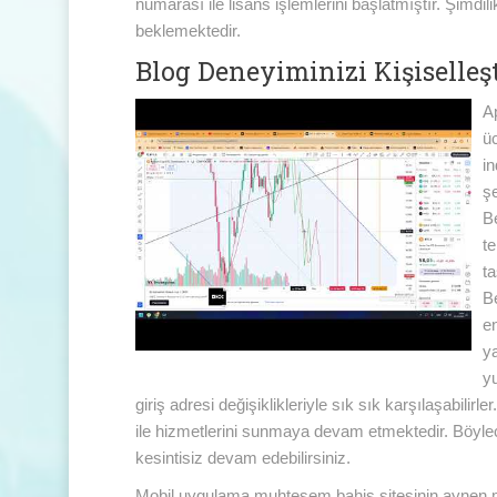
numarası ile lisans işlemlerini başlatmıştır. Şimd
beklemektedir.
Blog Deneyiminizi Kişiselleş
Ap
ü
in
şe
B
t
ta
B
en
y
yu
giriş adresi değişiklikleriyle sık sık karşılaşabil
ile hizmetlerini sunmaya devam etmektedir. Böyle
kesintisiz devam edebilirsiniz.
Mobil uygulama muhteşem bahis sitesinin aynen mo