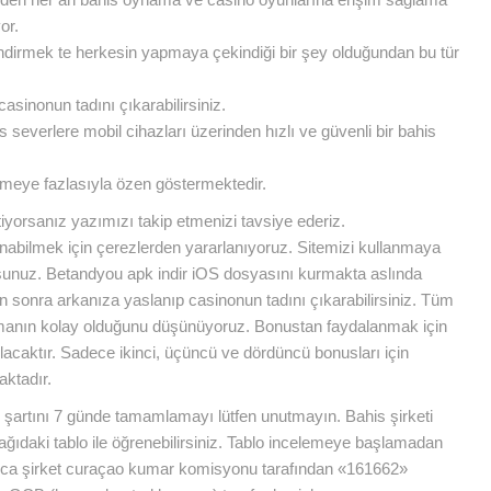
or.
dirmek te herkesin yapmaya çekindiği bir şey olduğundan bu tür
asinonun tadını çıkarabilirsiniz.
 severlere mobil cihazları üzerinden hızlı ve güvenli bir bahis
ekmeye fazlasıyla özen göstermektedir.
iyorsanız yazımızı takip etmenizi tavsiye ederiz.
unabilmek için çerezlerden yararlanıyoruz. Sitemizi kullanmaya
sunuz. Betandyou apk indir iOS dosyasını kurmakta aslında
en sonra arkanıza yaslanıp casinonun tadını çıkarabilirsiniz. Tüm
şturmanın kolay olduğunu düşünüyoruz. Bonustan faydalanmak için
acaktır. Sadece ikinci, üçüncü ve dördüncü bonusları için
ktadır.
 şartını 7 günde tamamlamayı lütfen unutmayın. Bahis şirketi
şağıdaki tablo ile öğrenebilirsiniz. Tablo incelemeye başlamadan
yrıca şirket curaçao kumar komisyonu tarafından «161662»