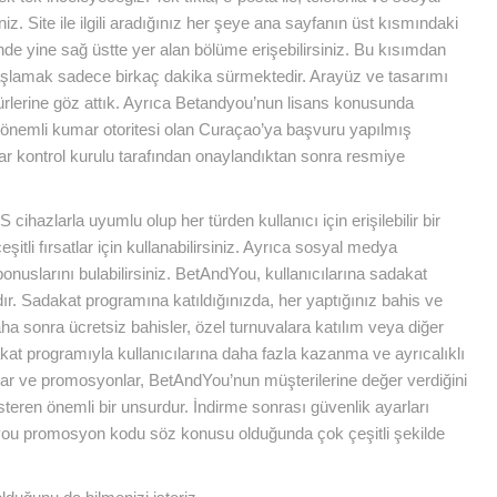
 Site ile ilgili aradığınız her şeye ana sayfanın üst kısmındaki
çinde yine sağ üstte yer alan bölüme erişebilirsiniz. Bu kısımdan
lamak sadece birkaç dakika sürmektedir. Arayüz ve tasarımı
edürlerine göz attık. Ayrıca Betandyou’nun lisans konusunda
 önemli kumar otoritesi olan Curaçao’ya başvuru yapılmış
kontrol kurulu tarafından onaylandıktan sonra resmiye
hazlarla uyumlu olup her türden kullanıcı için erişilebilir bir
tli fırsatlar için kullanabilirsiniz. Ayrıca sosyal medya
nuslarını bulabilirsiniz. BetAndYou, kullanıcılarına sadakat
ır. Sadakat programına katıldığınızda, her yaptığınız bahis ve
aha sonra ücretsiz bahisler, özel turnuvalara katılım veya diğer
akat programıyla kullanıcılarına daha fazla kazanma ve ayrıcalıklı
r ve promosyonlar, BetAndYou’nun müşterilerine değer verdiğini
teren önemli bir unsurdur. İndirme sonrası güvenlik ayarları
ndyou promosyon kodu söz konusu olduğunda çok çeşitli şekilde