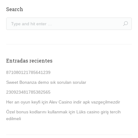
Search
Entradas recientes
871080121785641239
Sweet Bonanza demo sık sorulan sorular
230923481785382565
Her an oyun keyfi için Alev Casino indir apk vazgeçilmezdir
Özel bonus kodlarını kullanmak için Lüks casino giriş tercih
edilmeli