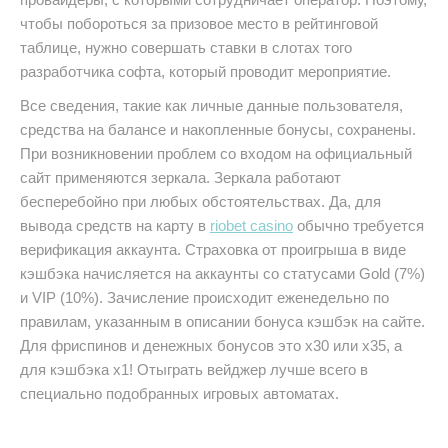
чтобы побороться за призовое место в рейтинговой
таблице, нужно совершать ставки в слотах того
разработчика софта, который проводит мероприятие.
Все сведения, такие как личные данные пользователя,
средства на балансе и накопленные бонусы, сохранены.
При возникновении проблем со входом на официальный
сайт применяются зеркала. Зеркала работают
бесперебойно при любых обстоятельствах. Да, для
вывода средств на карту в
riobet casino
обычно требуется
верификация аккаунта. Страховка от проигрыша в виде
кэшбэка начисляется на аккаунты со статусами Gold (7%)
и VIP (10%). Зачисление происходит еженедельно по
правилам, указанным в описании бонуса кэшбэк на сайте.
Для фриспинов и денежных бонусов это х30 или х35, а
для кэшбэка х1! Отыграть вейджер лучше всего в
специально подобранных игровых автоматах.