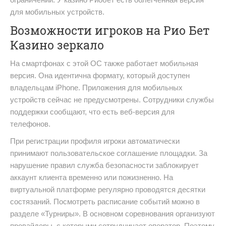
для мобильных устройств.
Возможности игроков на Рио Бет
Казино зеркало
На смартфонах с этой ОС также работает мобильная
версия. Она идентична формату, который доступен
владельцам iPhone. Приложения для мобильных
устройств сейчас не предусмотрены. Сотрудники службы
поддержки сообщают, что есть веб-версия для
телефонов.
При регистрации профиля игроки автоматически
принимают пользовательское соглашение площадки. За
нарушение правил служба безопасности заблокирует
аккаунт клиента временно или пожизненно. На
виртуальной платформе регулярно проводятся десятки
состязаний. Посмотреть расписание событий можно в
разделе «Турниры». В основном соревнования организуют
провайдеры, с которыми сотрудничает оператор. Поэтому,