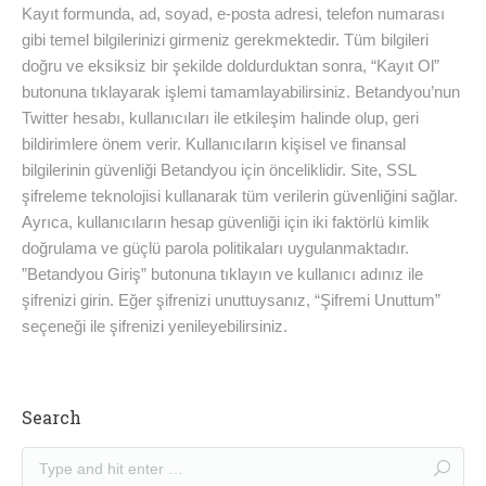
Kayıt formunda, ad, soyad, e-posta adresi, telefon numarası
gibi temel bilgilerinizi girmeniz gerekmektedir. Tüm bilgileri
doğru ve eksiksiz bir şekilde doldurduktan sonra, “Kayıt Ol”
butonuna tıklayarak işlemi tamamlayabilirsiniz. Betandyou’nun
Twitter hesabı, kullanıcıları ile etkileşim halinde olup, geri
bildirimlere önem verir. Kullanıcıların kişisel ve finansal
bilgilerinin güvenliği Betandyou için önceliklidir. Site, SSL
şifreleme teknolojisi kullanarak tüm verilerin güvenliğini sağlar.
Ayrıca, kullanıcıların hesap güvenliği için iki faktörlü kimlik
doğrulama ve güçlü parola politikaları uygulanmaktadır.
”Betandyou Giriş” butonuna tıklayın ve kullanıcı adınız ile
şifrenizi girin. Eğer şifrenizi unuttuysanız, “Şifremi Unuttum”
seçeneği ile şifrenizi yenileyebilirsiniz.
Search