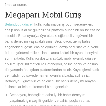
fırsatlar sunar.
Megapari Mobil Giriş
Betandyou güncel
, kullanıcılarına geniş oyun seçenekleri,
cazip bonuslar ve güvenilir bir platform sunan bir online casino
sitesidir. Betandyou’ya üye olarak, eğlenceli ve güvenli bir
bahis deneyimi yaşayabilirsiniz. Betandyou, geniş bahis
seçenekleri, çeşitli casino oyunları, cazip bonuslar ve güvenli
ödeme yöntemleri ile kullanıcılarına kaliteli bir oyun deneyimi
sunmaktadır. Kullanıcı dostu arayüzü, mobil uyumluluğu ve
etkili müşteri hizmetleri ile Betandyou, online bahis ve casino
dünyasında öne çıkan platformlardan biridir. Kayıt işlemi basit
ve hızlıdır, bu sayede hemen oyunlara başlayabilirsiniz.
Betandyou, güvenilir ve eğlenceli bir bahis deneyimi arayan
kullanıcılar için mükemmel bir seçenektir.
Betandyou, bahisçilere daha iyi bir bahis deneyimi
yaşatmak için çeşitli içerikler ve bahis ipuçları sunar.