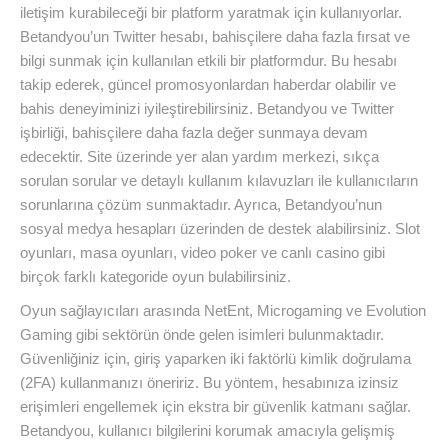
iletişim kurabileceği bir platform yaratmak için kullanıyorlar.
Betandyou’un Twitter hesabı, bahisçilere daha fazla fırsat ve
bilgi sunmak için kullanılan etkili bir platformdur. Bu hesabı
takip ederek, güncel promosyonlardan haberdar olabilir ve
bahis deneyiminizi iyileştirebilirsiniz. Betandyou ve Twitter
işbirliği, bahisçilere daha fazla değer sunmaya devam
edecektir. Site üzerinde yer alan yardım merkezi, sıkça
sorulan sorular ve detaylı kullanım kılavuzları ile kullanıcıların
sorunlarına çözüm sunmaktadır. Ayrıca, Betandyou’nun
sosyal medya hesapları üzerinden de destek alabilirsiniz. Slot
oyunları, masa oyunları, video poker ve canlı casino gibi
birçok farklı kategoride oyun bulabilirsiniz.
Oyun sağlayıcıları arasında NetEnt, Microgaming ve Evolution
Gaming gibi sektörün önde gelen isimleri bulunmaktadır.
Güvenliğiniz için, giriş yaparken iki faktörlü kimlik doğrulama
(2FA) kullanmanızı öneririz. Bu yöntem, hesabınıza izinsiz
erişimleri engellemek için ekstra bir güvenlik katmanı sağlar.
Betandyou, kullanıcı bilgilerini korumak amacıyla gelişmiş