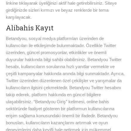
linkine tıklayarak üyeliğinizi aktif hale getirebilirsiniz. Siteye
girdiğinizde sizleri kırmızı ve beyaz renklerde bir tema
karşılayacak.
Alibahis Kayıt
Betandyou, sosyal medya platformları üzerinden de
kullanıcıları ile etkileşimde bulunmaktadır. Özellikle Twitter
üzerinden, güncel promosyonlar, etkinlikler ve önemli
duyurular hakkında bilgi sahibi olabilirsiniz. Betandyou Twitter
hesabı, kullanıcıların sorularına hızlı yanıtlar vermekte ve
çeşitli kampanyalar hakkında anında bilgi sunmaktadır. Ayrıca,
Twitter üzerinden düzenlenen özel çekilişler ve yarışmalar da
kullanıcıların ilgisini çekmektedir. Betandyou Twitter hesabını
takip ederek, platform hakkında en güncel bilgilere
ulaşabilirsiniz. “Betandyou Giriş” kelimesi, online bahis
sektöründe faaliyet gösteren bir platformun kullanıcılarına
erişim sağlama konusundaki önemli bir ifadedir. Betandyou
bonusları, kullanıcıların kazançlarını artırmak ve oyun
deneyimlerini daha keyifli hale getirmek için mükemmel