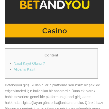
Content
Nasıl Kayıt Olunur?
Alibahis Kayıt
Betandyou giriş, kullanıcıların platforma sorunsuz bir şekilde
erişebilmeleri için kullanılan bir anahtardır. Buna ek olarak,
bahis severlere genellikle platformun güncel giriş adresi
hakkında bilgi sağlayan güncel bağlantılar sunulur. Çünkü bazı
ülkelerde çevrimiçi bahis sitelerine erişim engellenebilir veya