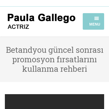
MENU
HOME
Betandyou güncel sonrası
BIOGRAFÍA
promosyon fırsatlarını
TRAYECTORIA
kullanma rehberi
GALERÍA
VIDEOBOOK
CONTACTO