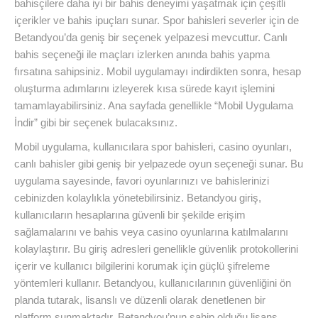
bahisçilere daha iyi bir bahis deneyimi yaşatmak için çeşitli
içerikler ve bahis ipuçları sunar. Spor bahisleri severler için de
Betandyou’da geniş bir seçenek yelpazesi mevcuttur. Canlı
bahis seçeneği ile maçları izlerken anında bahis yapma
fırsatına sahipsiniz. Mobil uygulamayı indirdikten sonra, hesap
oluşturma adımlarını izleyerek kısa sürede kayıt işlemini
tamamlayabilirsiniz. Ana sayfada genellikle “Mobil Uygulama
İndir” gibi bir seçenek bulacaksınız.
Mobil uygulama, kullanıcılara spor bahisleri, casino oyunları,
canlı bahisler gibi geniş bir yelpazede oyun seçeneği sunar. Bu
uygulama sayesinde, favori oyunlarınızı ve bahislerinizi
cebinizden kolaylıkla yönetebilirsiniz. Betandyou giriş,
kullanıcıların hesaplarına güvenli bir şekilde erişim
sağlamalarını ve bahis veya casino oyunlarına katılmalarını
kolaylaştırır. Bu giriş adresleri genellikle güvenlik protokollerini
içerir ve kullanıcı bilgilerini korumak için güçlü şifreleme
yöntemleri kullanır. Betandyou, kullanıcılarının güvenliğini ön
planda tutarak, lisanslı ve düzenli olarak denetlenen bir
platform sunmaktadır. Betandyou’nun sahip olduğu lisans,