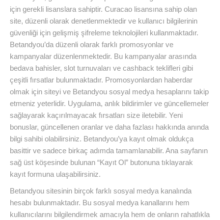
için gerekli lisanslara sahiptir. Curacao lisansına sahip olan
site, düzenli olarak denetlenmektedir ve kullanıcı bilgilerinin
güvenliği için gelişmiş şifreleme teknolojileri kullanmaktadır.
Betandyou’da düzenli olarak farklı promosyonlar ve
kampanyalar düzenlenmektedir. Bu kampanyalar arasında
bedava bahisler, slot turnuvaları ve cashback teklifleri gibi
çeşitli fırsatlar bulunmaktadır. Promosyonlardan haberdar
olmak için siteyi ve Betandyou sosyal medya hesaplarını takip
etmeniz yeterlidir. Uygulama, anlık bildirimler ve güncellemeler
sağlayarak kaçırılmayacak fırsatları size iletebilir. Yeni
bonuslar, güncellenen oranlar ve daha fazlası hakkında anında
bilgi sahibi olabilirsiniz. Betandyou’ya kayıt olmak oldukça
basittir ve sadece birkaç adımda tamamlanabilir. Ana sayfanın
sağ üst köşesinde bulunan “Kayıt Ol” butonuna tıklayarak
kayıt formuna ulaşabilirsiniz.
Betandyou sitesinin birçok farklı sosyal medya kanalında
hesabı bulunmaktadır. Bu sosyal medya kanallarını hem
kullanıcılarını bilgilendirmek amacıyla hem de onların rahatlıkla