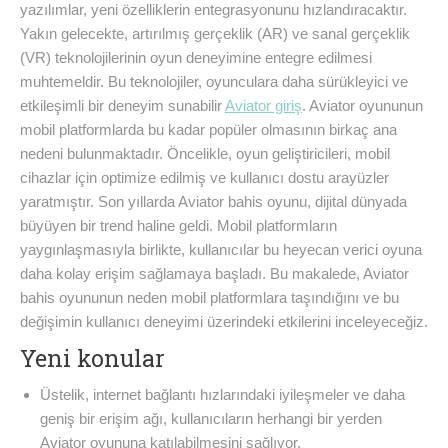
yazılımlar, yeni özelliklerin entegrasyonunu hızlandıracaktır.
Yakın gelecekte, artırılmış gerçeklik (AR) ve sanal gerçeklik
(VR) teknolojilerinin oyun deneyimine entegre edilmesi
muhtemeldir. Bu teknolojiler, oyunculara daha sürükleyici ve
etkileşimli bir deneyim sunabilir
Aviator giriş
. Aviator oyununun
mobil platformlarda bu kadar popüler olmasının birkaç ana
nedeni bulunmaktadır. Öncelikle, oyun geliştiricileri, mobil
cihazlar için optimize edilmiş ve kullanıcı dostu arayüzler
yaratmıştır. Son yıllarda Aviator bahis oyunu, dijital dünyada
büyüyen bir trend haline geldi. Mobil platformların
yaygınlaşmasıyla birlikte, kullanıcılar bu heyecan verici oyuna
daha kolay erişim sağlamaya başladı. Bu makalede, Aviator
bahis oyununun neden mobil platformlara taşındığını ve bu
değişimin kullanıcı deneyimi üzerindeki etkilerini inceleyeceğiz.
Yeni konular
Üstelik, internet bağlantı hızlarındaki iyileşmeler ve daha
geniş bir erişim ağı, kullanıcıların herhangi bir yerden
Aviator oyununa katılabilmesini sağlıyor.