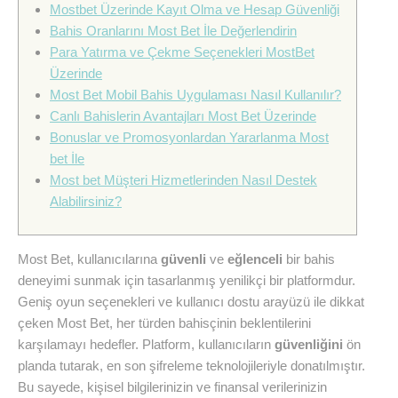
Mostbet Üzerinde Kayıt Olma ve Hesap Güvenliği
Bahis Oranlarını Most Bet İle Değerlendirin
Para Yatırma ve Çekme Seçenekleri MostBet
Üzerinde
Most Bet Mobil Bahis Uygulaması Nasıl Kullanılır?
Canlı Bahislerin Avantajları Most Bet Üzerinde
Bonuslar ve Promosyonlardan Yararlanma Most
bet İle
Most bet Müşteri Hizmetlerinden Nasıl Destek
Alabilirsiniz?
Most Bet, kullanıcılarına
güvenli
ve
eğlenceli
bir bahis
deneyimi sunmak için tasarlanmış yenilikçi bir platformdur.
Geniş oyun seçenekleri ve kullanıcı dostu arayüzü ile dikkat
çeken Most Bet, her türden bahisçinin beklentilerini
karşılamayı hedefler. Platform, kullanıcıların
güvenliğini
ön
planda tutarak, en son şifreleme teknolojileriyle donatılmıştır.
Bu sayede, kişisel bilgilerinizin ve finansal verilerinizin