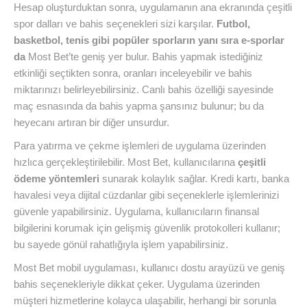
Hesap oluşturduktan sonra, uygulamanın ana ekranında çeşitli
spor dalları ve bahis seçenekleri sizi karşılar.
Futbol,
basketbol, tenis gibi popüler sporların yanı sıra e-sporlar
da
Most Bet’te geniş yer bulur. Bahis yapmak istediğiniz
etkinliği seçtikten sonra, oranları inceleyebilir ve bahis
miktarınızı belirleyebilirsiniz. Canlı bahis özelliği sayesinde
maç esnasında da bahis yapma şansınız bulunur; bu da
heyecanı artıran bir diğer unsurdur.
Para yatırma ve çekme işlemleri de uygulama üzerinden
hızlıca gerçekleştirilebilir. Most Bet, kullanıcılarına
çeşitli
ödeme yöntemleri
sunarak kolaylık sağlar. Kredi kartı, banka
havalesi veya dijital cüzdanlar gibi seçeneklerle işlemlerinizi
güvenle yapabilirsiniz. Uygulama, kullanıcıların finansal
bilgilerini korumak için gelişmiş güvenlik protokolleri kullanır;
bu sayede gönül rahatlığıyla işlem yapabilirsiniz.
Most Bet mobil uygulaması, kullanıcı dostu arayüzü ve geniş
bahis seçenekleriyle dikkat çeker. Uygulama üzerinden
müşteri hizmetlerine kolayca ulaşabilir, herhangi bir sorunla