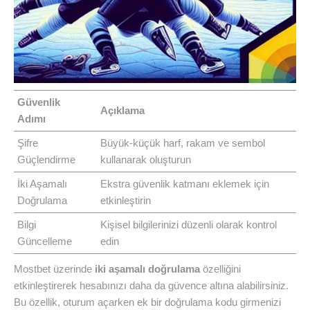
Güvenlik
Açıklama
Adımı
Şifre
Büyük-küçük harf, rakam ve sembol
Güçlendirme
kullanarak oluşturun
İki Aşamalı
Ekstra güvenlik katmanı eklemek için
Doğrulama
etkinleştirin
Bilgi
Kişisel bilgilerinizi düzenli olarak kontrol
Güncelleme
edin
Mostbet üzerinde
iki aşamalı doğrulama
özelliğini
etkinleştirerek hesabınızı daha da güvence altına alabilirsiniz.
Bu özellik, oturum açarken ek bir doğrulama kodu girmenizi