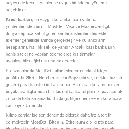
sayesinde kendi tercihlerine uygun bir ödeme yöntemi
seçebilirler.
Kredi kartları
, en yaygın kullanılan para yatırma
yöntemlerinden biridir. MostBet, Visa ve MasterCard gibi
dünya çapında kabul gören kartlarla işlemleri destekler.
İşlemler genellikle anında gerçekleşir ve kullanıcıların
hesaplarına hızlı bir şekilde yansır. Ancak, bazı bankaların
bahis sitelerine yapılan ödemelerde kısıtlamalar
uygulayabileceğini unutmamak gerekir.
E-cüzdanlar da MostBet kullanıcıları arasında oldukça
popülerdir.
Skrill
,
Neteller
ve
ecoPayz
gibi seçenekler, hızlı ve
güvenli para transferi imkanı sunar. E-cüzdan kullanmanın en
büyük avantajlarından biri, kişisel banka bilgilerinizi paylaşmak
zorunda kalmamanızdır. Bu da gizliliğe önem veren kullanıcılar
için büyük bir artıdır.
Kripto paralar ise son dönemde giderek daha fazla tercih
edilmektedir. MostBet,
Bitcoin
,
Ethereum
gibi kripto para
birimlerini kabul ederek modern ödeme yöntemlerine ayak