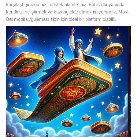
karşılaştığınızda hızlı destek alabilirsiniz. Bahis dünyasında
kendinizi geliştirmek ve kazanç elde etmek istiyorsanız, Most
Bet mobil uygulaması sizin için ideal bir platform olabilir.