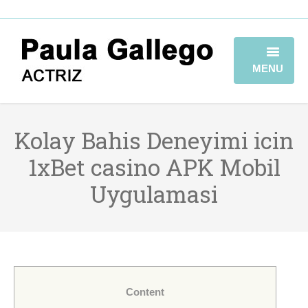
MENU
HOME
Kolay Bahis Deneyimi icin
BIOGRAFÍA
1xBet casino APK Mobil
TRAYECTORIA
Uygulamasi
GALERÍA
VIDEOBOOK
CONTACTO
Content