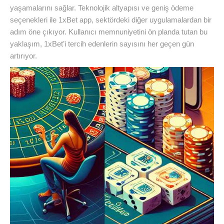
yaşamalarını sağlar. Teknolojik altyapısı ve geniş ödeme
seçenekleri ile 1xBet app, sektördeki diğer uygulamalardan bir
adım öne çıkıyor. Kullanıcı memnuniyetini ön planda tutan bu
yaklaşım, 1xBet’i tercih edenlerin sayısını her geçen gün
artırıyor.