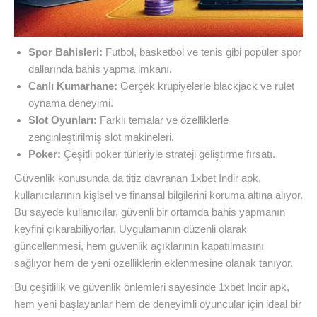
Spor Bahisleri:
Futbol, basketbol ve tenis gibi popüler spor
dallarında bahis yapma imkanı.
Canlı Kumarhane:
Gerçek krupiyelerle blackjack ve rulet
oynama deneyimi.
Slot Oyunları:
Farklı temalar ve özelliklerle
zenginleştirilmiş slot makineleri.
Poker:
Çeşitli poker türleriyle strateji geliştirme fırsatı.
Güvenlik konusunda da titiz davranan 1xbet Indir apk,
kullanıcılarının kişisel ve finansal bilgilerini koruma altına alıyor.
Bu sayede kullanıcılar, güvenli bir ortamda bahis yapmanın
keyfini çıkarabiliyorlar. Uygulamanın düzenli olarak
güncellenmesi, hem güvenlik açıklarının kapatılmasını
sağlıyor hem de yeni özelliklerin eklenmesine olanak tanıyor.
Bu çeşitlilik ve güvenlik önlemleri sayesinde 1xbet Indir apk,
hem yeni başlayanlar hem de deneyimli oyuncular için ideal bir