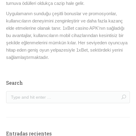
turnuva ödülleri oldukça cazip hale gelir.
Uygulamanın sunduğu çeşitli bonuslar ve promosyonlar,
kullanıcıların deneyimini zenginleştirir ve daha fazla kazanç
elde etmelerine olanak tanır. 1xBet casino APK’nın sağladığı
bu avantajlar, kullanıcıların mobil cihazlarından kesintisiz bir
şekilde eğlenmelerini mümkün kılar. Her seviyeden oyuncuya
hitap eden geniş oyun yelpazesiyle 1xBet, sektördeki yerini
sağlamlaştırmaktadır.
Search
Entradas recientes