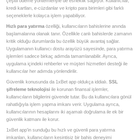
çeşitli ödeme yöntemleriyle de esneklik sağlıyor. Kullanıcılar,
kredi kartları, e-cüzdanlar ve kripto para birimleri gibi farklı
seçeneklerle kolayca işlem yapabiliyor.
Hızlı para yatırma
özelliği, kullanıcıların bahislerine anında
başlamalarına olanak tanır. Özellikle canlı bahislerde zamanın
kritik olduğu durumlarda bu özellik büyük avantaj sağlar.
Uygulamanın kullanıcı dostu arayüzü sayesinde, para yatırma
işlemleri sadece birkaç adımda tamamlanabilir. Ayrıca,
uygulama içindeki rehberler ve müşteri hizmetleri desteği ile
kullanıcılar her adımda yönlendirilir.
Güvenlik konusunda da 1xBet app oldukça iddialı.
SSL
şifreleme teknolojisi
ile korunan finansal işlemler,
kullanıcıların bilgilerini güvende tutar. Bu da kullanıcılara gönül
rahatlığıyla işlem yapma imkanı verir. Uygulama ayrıca,
kullanıcılarının hesaplarını iki aşamalı doğrulama ile ek bir
güvenlik katmanı ile korur.
1xBet app’in sunduğu bu hızlı ve güvenli para yatırma
imkanları, kullanıcıların kesintisiz bir bahis deneyimi