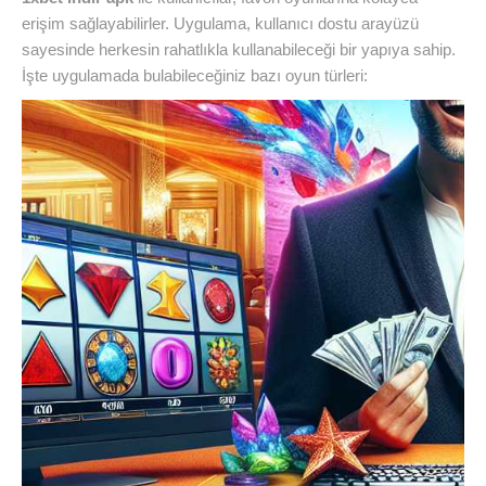
erişim sağlayabilirler. Uygulama, kullanıcı dostu arayüzü
sayesinde herkesin rahatlıkla kullanabileceği bir yapıya sahip.
İşte uygulamada bulabileceğiniz bazı oyun türleri: