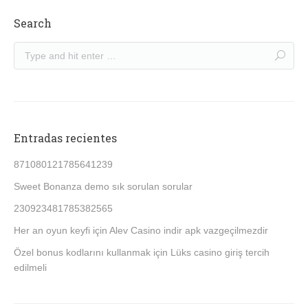
Search
Entradas recientes
871080121785641239
Sweet Bonanza demo sık sorulan sorular
230923481785382565
Her an oyun keyfi için Alev Casino indir apk vazgeçilmezdir
Özel bonus kodlarını kullanmak için Lüks casino giriş tercih
edilmeli