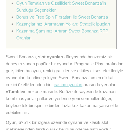
Oyun Temaları ve Özellikleri: Sweet Bonanza’in
Sunduğu Seçenekler
Bonus ve Free Spin Fırsatları ile Sweet Bonanza
Kazançlarınızı Artırmanın Yolları: Stratejik İpuçları
Kazanma Şansınızı Artıran Sweet Bonanza RTP
Oranları
Sweet Bonanza,
slot oyunları
dünyasında benzersiz bir
deneyim sunan popüler bir oyundur. Pragmatic Play tarafından
geliştirilen bu oyun, renkli grafikleri ve etkileyici ses efektleriyle
oyuncuları kendine çekiyor. Sweet Bonanza’nın en dikkat
çekici özelliklerinden biri,
casino oyunları
arasında yer alan
«Tumble»
mekanizmasıdır. Bu özellik sayesinde kazanan
kombinasyonlar patlar ve yerlerine yeni semboller düşer,
böylece tek bir spin ile birden fazla kez kazanma şansı elde
edebilirsiniz.
Oyun, 6×5’lik bir ızgara üzerinde oynanır ve klasik slot
makinelerinden farklı olarak belirli bir ödeme hattı yoktur.