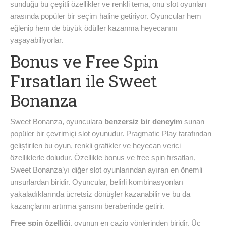
sunduğu bu çeşitli özellikler ve renkli tema, onu slot oyunları
arasında popüler bir seçim haline getiriyor. Oyuncular hem
eğlenip hem de büyük ödüller kazanma heyecanını
yaşayabiliyorlar.
Bonus ve Free Spin
Fırsatları ile Sweet
Bonanza
Sweet Bonanza, oyunculara
benzersiz bir deneyim
sunan
popüler bir çevrimiçi slot oyunudur. Pragmatic Play tarafından
geliştirilen bu oyun, renkli grafikler ve heyecan verici
özelliklerle doludur. Özellikle bonus ve free spin fırsatları,
Sweet Bonanza’yı diğer slot oyunlarından ayıran en önemli
unsurlardan biridir. Oyuncular, belirli kombinasyonları
yakaladıklarında ücretsiz dönüşler kazanabilir ve bu da
kazançlarını artırma şansını beraberinde getirir.
Free spin özelliği
, oyunun en cazip yönlerinden biridir. Üç