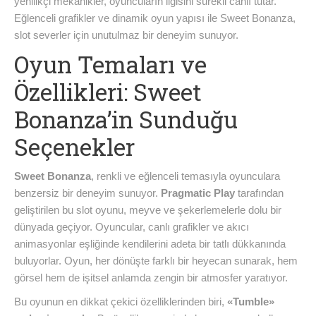
yenilikçi mekanikler, oyuncuların ilgisini sürekli canlı tutar.
Eğlenceli grafikler ve dinamik oyun yapısı ile Sweet Bonanza,
slot severler için unutulmaz bir deneyim sunuyor.
Oyun Temaları ve
Özellikleri: Sweet
Bonanza’in Sunduğu
Seçenekler
Sweet Bonanza
, renkli ve eğlenceli temasıyla oyunculara
benzersiz bir deneyim sunuyor.
Pragmatic Play
tarafından
geliştirilen bu slot oyunu, meyve ve şekerlemelerle dolu bir
dünyada geçiyor. Oyuncular, canlı grafikler ve akıcı
animasyonlar eşliğinde kendilerini adeta bir tatlı dükkanında
buluyorlar. Oyun, her dönüşte farklı bir heyecan sunarak, hem
görsel hem de işitsel anlamda zengin bir atmosfer yaratıyor.
Bu oyunun en dikkat çekici özelliklerinden biri,
«Tumble»