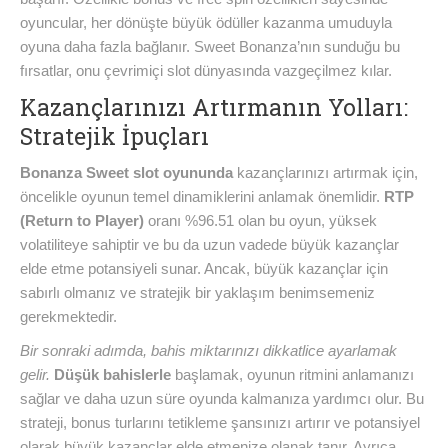
oyuncular, her dönüşte büyük ödüller kazanma umuduyla
oyuna daha fazla bağlanır. Sweet Bonanza’nın sunduğu bu
fırsatlar, onu çevrimiçi slot dünyasında vazgeçilmez kılar.
Kazançlarınızı Artırmanın Yolları:
Stratejik İpuçları
Bonanza Sweet slot oyununda
kazançlarınızı artırmak için,
öncelikle oyunun temel dinamiklerini anlamak önemlidir.
RTP
(Return to Player)
oranı %96.51 olan bu oyun, yüksek
volatiliteye sahiptir ve bu da uzun vadede büyük kazançlar
elde etme potansiyeli sunar. Ancak, büyük kazançlar için
sabırlı olmanız ve stratejik bir yaklaşım benimsemeniz
gerekmektedir.
Bir sonraki adımda, bahis miktarınızı dikkatlice ayarlamak
gelir.
Düşük bahislerle
başlamak, oyunun ritmini anlamanızı
sağlar ve daha uzun süre oyunda kalmanıza yardımcı olur. Bu
strateji, bonus turlarını tetikleme şansınızı artırır ve potansiyel
olarak büyük kazançlar elde etmenize olanak tanır. Ayrıca,