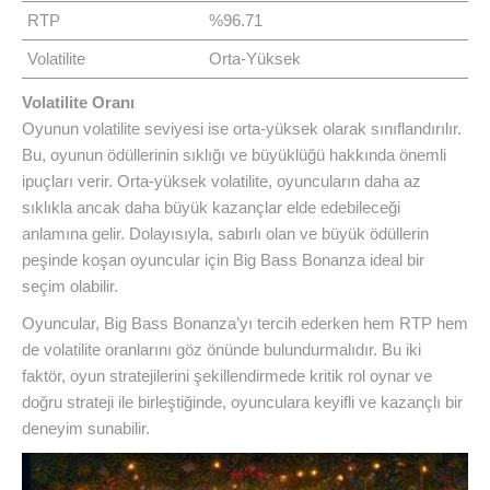
RTP
%96.71
Volatilite
Orta-Yüksek
Volatilite Oranı
Oyunun volatilite seviyesi ise orta-yüksek olarak sınıflandırılır.
Bu, oyunun ödüllerinin sıklığı ve büyüklüğü hakkında önemli
ipuçları verir. Orta-yüksek volatilite, oyuncuların daha az
sıklıkla ancak daha büyük kazançlar elde edebileceği
anlamına gelir. Dolayısıyla, sabırlı olan ve büyük ödüllerin
peşinde koşan oyuncular için Big Bass Bonanza ideal bir
seçim olabilir.
Oyuncular, Big Bass Bonanza’yı tercih ederken hem RTP hem
de volatilite oranlarını göz önünde bulundurmalıdır. Bu iki
faktör, oyun stratejilerini şekillendirmede kritik rol oynar ve
doğru strateji ile birleştiğinde, oyunculara keyifli ve kazançlı bir
deneyim sunabilir.