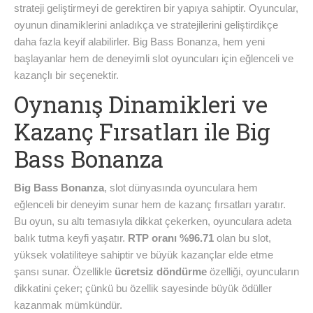
strateji geliştirmeyi de gerektiren bir yapıya sahiptir. Oyuncular,
oyunun dinamiklerini anladıkça ve stratejilerini geliştirdikçe
daha fazla keyif alabilirler. Big Bass Bonanza, hem yeni
başlayanlar hem de deneyimli slot oyuncuları için eğlenceli ve
kazançlı bir seçenektir.
Oynanış Dinamikleri ve
Kazanç Fırsatları ile Big
Bass Bonanza
Big Bass Bonanza
, slot dünyasında oyunculara hem
eğlenceli bir deneyim sunar hem de kazanç fırsatları yaratır.
Bu oyun, su altı temasıyla dikkat çekerken, oyunculara adeta
balık tutma keyfi yaşatır.
RTP oranı %96.71
olan bu slot,
yüksek volatiliteye sahiptir ve büyük kazançlar elde etme
şansı sunar. Özellikle
ücretsiz döndürme
özelliği, oyuncuların
dikkatini çeker; çünkü bu özellik sayesinde büyük ödüller
kazanmak mümkündür.