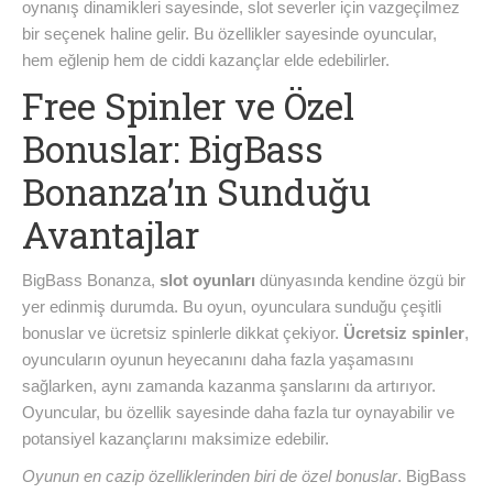
oynanış dinamikleri sayesinde, slot severler için vazgeçilmez
bir seçenek haline gelir. Bu özellikler sayesinde oyuncular,
hem eğlenip hem de ciddi kazançlar elde edebilirler.
Free Spinler ve Özel
Bonuslar: BigBass
Bonanza’ın Sunduğu
Avantajlar
BigBass Bonanza,
slot oyunları
dünyasında kendine özgü bir
yer edinmiş durumda. Bu oyun, oyunculara sunduğu çeşitli
bonuslar ve ücretsiz spinlerle dikkat çekiyor.
Ücretsiz spinler
,
oyuncuların oyunun heyecanını daha fazla yaşamasını
sağlarken, aynı zamanda kazanma şanslarını da artırıyor.
Oyuncular, bu özellik sayesinde daha fazla tur oynayabilir ve
potansiyel kazançlarını maksimize edebilir.
Oyunun en cazip özelliklerinden biri de özel bonuslar
. BigBass