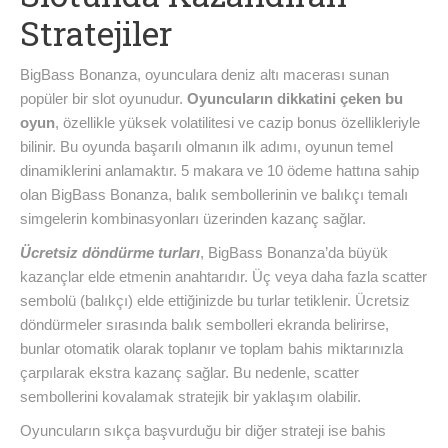
Stratejiler
BigBass Bonanza, oyunculara deniz altı macerası sunan
popüler bir slot oyunudur.
Oyuncuların dikkatini çeken bu
oyun
, özellikle yüksek volatilitesi ve cazip bonus özellikleriyle
bilinir. Bu oyunda başarılı olmanın ilk adımı, oyunun temel
dinamiklerini anlamaktır. 5 makara ve 10 ödeme hattına sahip
olan BigBass Bonanza, balık sembollerinin ve balıkçı temalı
simgelerin kombinasyonları üzerinden kazanç sağlar.
Ücretsiz döndürme turları
, BigBass Bonanza’da büyük
kazançlar elde etmenin anahtarıdır. Üç veya daha fazla scatter
sembolü (balıkçı) elde ettiğinizde bu turlar tetiklenir. Ücretsiz
döndürmeler sırasında balık sembolleri ekranda belirirse,
bunlar otomatik olarak toplanır ve toplam bahis miktarınızla
çarpılarak ekstra kazanç sağlar. Bu nedenle, scatter
sembollerini kovalamak stratejik bir yaklaşım olabilir.
Oyuncuların sıkça başvurduğu bir diğer strateji ise bahis