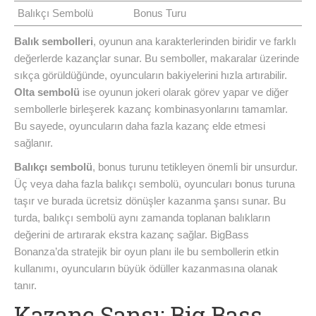
Balıkçı Sembolü
Bonus Turu
Balık sembolleri
, oyunun ana karakterlerinden biridir ve farklı
değerlerde kazançlar sunar. Bu semboller, makaralar üzerinde
sıkça görüldüğünde, oyuncuların bakiyelerini hızla artırabilir.
Olta sembolü
ise oyunun jokeri olarak görev yapar ve diğer
sembollerle birleşerek kazanç kombinasyonlarını tamamlar.
Bu sayede, oyuncuların daha fazla kazanç elde etmesi
sağlanır.
Balıkçı sembolü
, bonus turunu tetikleyen önemli bir unsurdur.
Üç veya daha fazla balıkçı sembolü, oyuncuları bonus turuna
taşır ve burada ücretsiz dönüşler kazanma şansı sunar. Bu
turda, balıkçı sembolü aynı zamanda toplanan balıkların
değerini de artırarak ekstra kazanç sağlar. BigBass
Bonanza’da stratejik bir oyun planı ile bu sembollerin etkin
kullanımı, oyuncuların büyük ödüller kazanmasına olanak
tanır.
Kazanç Şansı: Big Bass