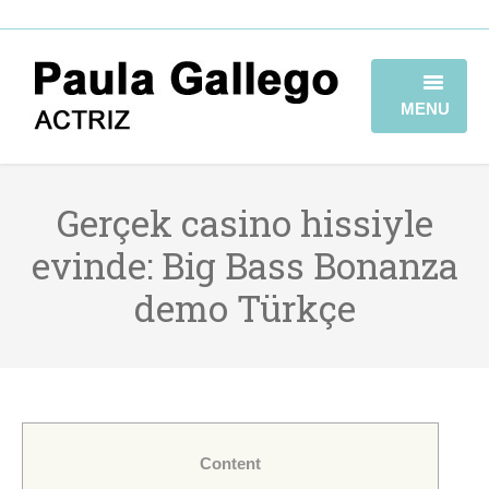
MENU
HOME
Gerçek casino hissiyle
BIOGRAFÍA
evinde: Big Bass Bonanza
TRAYECTORIA
demo Türkçe
GALERÍA
VIDEOBOOK
CONTACTO
Content