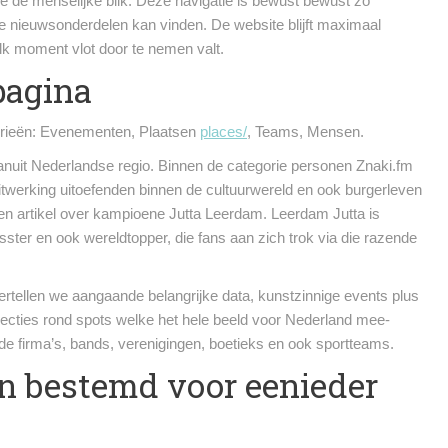
 de de menselijke blik. Deze navigatie is bewust bewust zo
e nieuwsonderdelen kan vinden. De website blijft maximaal
 elk moment vlot door te nemen valt.
pagina
egorieën: Evenementen, Plaatsen
places/
, Teams, Mensen.
vanuit Nederlandse regio. Binnen de categorie personen Znaki.fm
itwerking uitoefenden binnen de cultuurwereld en ook burgerleven
een artikel over kampioene Jutta Leerdam. Leerdam Jutta is
ter en ook wereldtopper, die fans aan zich trok via die razende
tellen we aangaande belangrijke data, kunstzinnige events plus
lecties rond spots welke het hele beeld voor Nederland mee-
de firma’s, bands, verenigingen, boetieks en ook sportteams.
on bestemd voor eenieder