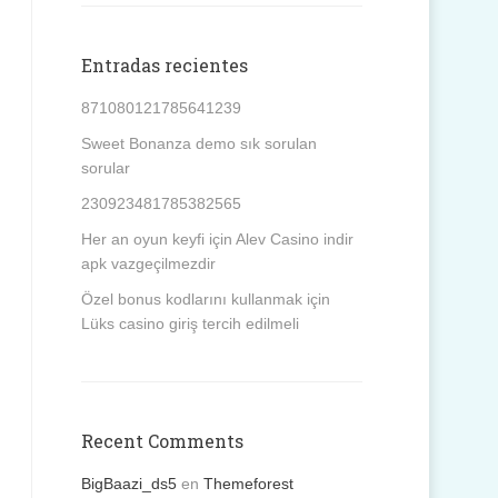
Entradas recientes
871080121785641239
Sweet Bonanza demo sık sorulan
sorular
230923481785382565
Her an oyun keyfi için Alev Casino indir
apk vazgeçilmezdir
Özel bonus kodlarını kullanmak için
Lüks casino giriş tercih edilmeli
Recent Comments
BigBaazi_ds5
en
Themeforest