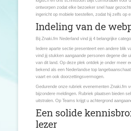
logisch en ons schriftsoort blijft comfortabel voor
ontworpen zodat elke bezoeker snel haar gezocht
ingericht op mobiele toestellen, zodat hij zelfs op
Indeling van de web
Bij Znaki.fm Nederland vind jij 4 belangrijke cat
Iedere aparte sectie presenteert een andere blik 
vind jij stukken aangaande personen degene die u
van dit land. Op deze plek ontdek je onder meer 
bekend als een Nederlandse top langebaanschaatss
vaart en ook doorzettingsvermogen.
Gedurende onze rubriek evenementen Znaki.fm ver
bijzondere meldingen. Rubriek plaatsen bieden se
uitstralen. Op Teams krijgt u achtergrond aangaan
Een solide kennisbr
lezer