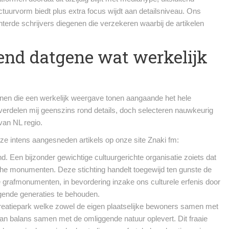
ctuurvorm biedt plus extra focus wijdt aan detailsniveau. Ons
nterde schrijvers diegenen die verzekeren waarbij de artikelen
tend datgene wat werkelijk
genen die een werkelijk weergave tonen aangaande het hele
verdelen mij geenszins rond details, doch selecteren nauwkeurig
 van NL regio.
ze intens aangesneden artikels op onze site Znaki fm:
. Een bijzonder gewichtige cultuurgerichte organisatie zoiets dat
sche monumenten. Deze stichting handelt toegewijd ten gunste de
ge grafmonumenten, in bevordering inzake ons culturele erfenis door
gende generaties te behouden.
reatiepark welke zowel de eigen plaatselijke bewoners samen met
van balans samen met de omliggende natuur oplevert. Dit fraaie