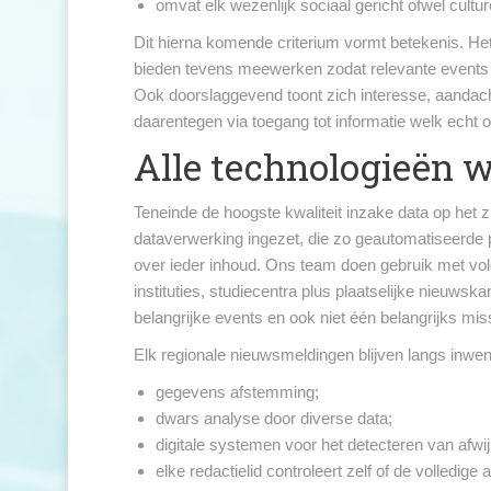
omvat elk wezenlijk sociaal gericht ofwel cultur
Dit hierna komende criterium vormt betekenis. Het
bieden tevens meewerken zodat relevante events t
Ook doorslaggevend toont zich interesse, aandach
daarentegen via toegang tot informatie welk echt 
Alle technologieën w
Teneinde de hoogste kwaliteit inzake data op het 
dataverwerking ingezet, die zo geautomatiseerde
over ieder inhoud. Ons team doen gebruik met vo
instituties, studiecentra plus plaatselijke nieu
belangrijke events en ook niet één belangrijks mis
Elk regionale nieuwsmeldingen blijven langs inwe
gegevens afstemming;
dwars analyse door diverse data;
digitale systemen voor het detecteren van afwijk
elke redactielid controleert zelf of de volledig