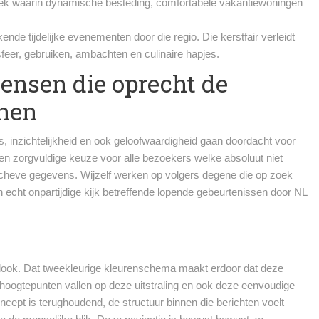
treek waarin dynamische besteding, comfortabele vakantiewoningen
de tijdelijke evenementen door die regio. Die kerstfair verleidt
 sfeer, gebruiken, ambachten en culinaire hapjes.
mensen die oprecht de
nnen
, inzichtelijkheid en ook geloofwaardigheid gaan doordacht voor
en zorgvuldige keuze voor alle bezoekers welke absoluut niet
cheve gegevens. Wijzelf werken op volgers degene die op zoek
en echt onpartijdige kijk betreffende lopende gebeurtenissen door NL
e look. Dat tweekleurige kleurenschema maakt erdoor dat deze
 hoogtepunten vallen op deze uitstraling en ook deze eenvoudige
ncept is terughoudend, de structuur binnen die berichten voelt