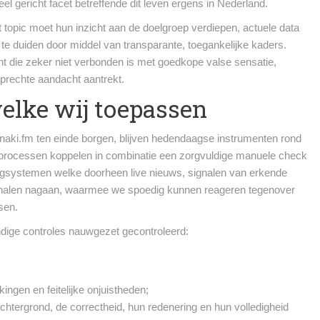
eel gericht facet betreffende dit leven ergens in Nederland.
 topic moet hun inzicht aan de doelgroep verdiepen, actuele data
e duiden door middel van transparante, toegankelijke kaders.
t die zeker niet verbonden is met goedkope valse sensatie,
oprechte aandacht aantrekt.
elke wij toepassen
znaki.fm ten einde borgen, blijven hedendaagse instrumenten rond
 processen koppelen in combinatie een zorgvuldige manuele check
lgsystemen welke doorheen live nieuws, signalen van erkende
wskanalen nagaan, waarmee we spoedig kunnen reageren tegenover
sen.
ndige controles nauwgezet gecontroleerd:
ingen en feitelijke onjuistheden;
e achtergrond, de correctheid, hun redenering en hun volledigheid