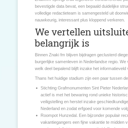
bevestigde data bevat, een bepaald duidelijke stru
volledige redactieteam is samengesteld uit doorwi
nauwkeurig, interessant plus kloppend verkeren.
We vertellen uitslui
belangrijk is
Binnen Znaki fm blijven bijdragen geclusterd die
burgerlijke samenleven in Nederlandse regio. We 
welk deel bepalend blijft inzake het informatieveld
Thans het huidige stadium zijn een paar tussen de
Stichting Grafmonumenten Sint Pieter Nederland
actief is met het bewaring rond unieke histori
veiligstelling en herstel inzake geschiedkundi
Nederland en zodat erfgoed voor komende vol
Roompot Hunzedal. Een bijzonder populair rec
vakantiegangers een fijne vakantie te midden 