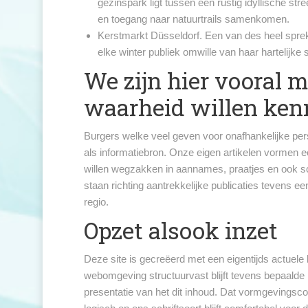
gezinspark ligt tussen een rustig idyllische s
en toegang naar natuurtrails samenkomen.
Kerstmarkt Düsseldorf. Een van des heel spreken
elke winter publiek omwille van haar hartelijke
We zijn hier vooral 
waarheid willen ke
Burgers welke veel geven voor onafhankelijke pers
als informatiebron. Onze eigen artikelen vormen e
willen wegzakken in aannames, praatjes en ook s
staan richting aantrekkelijke publicaties tevens e
regio.
Opzet alsook inzet
Deze site is gecreëerd met een eigentijds actuel
webomgeving structuurvast blijft tevens bepaalde
presentatie van het dit inhoud. Dat vormgevingsco