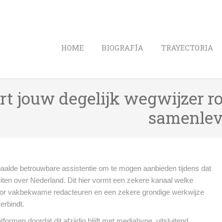
HOME
BIOGRAFÍA
TRAYECTORIA
rt jouw degelijk wegwijzer r
samenlev
aalde betrouwbare assistentie om te mogen aanbieden tijdens dat
iten over Nederland. Dit hier vormt een zekere kanaal welke
or vakbekwame redacteuren en een zekere grondige werkwijze
erbindt.
formen doordat dit afzijdig blijft met mediahype, uitsluitend