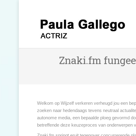
Znaki.fm fungee
Welkom op Wijzelf verkeren verheugd jou een bep
zoeken naar hedendaags tevens neutraal actualite
autonome media, een bepaalde ploeg gevormd do
betreffende deze keuzeproces van onderwerpen v
Znaki.fm springt eruit tegenover concurrerende plat