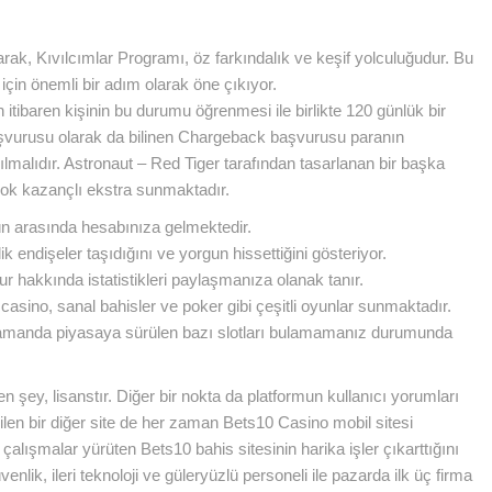
larak, Kıvılcımlar Programı, öz farkındalık ve keşif yolculuğudur. Bu
çin önemli bir adım olarak öne çıkıyor.
 itibaren kişinin bu durumu öğrenmesi ile birlikte 120 günlük bir
aşvurusu olarak da bilinen Chargeback başvurusu paranın
pılmalıdır. Astronaut – Red Tiger tarafından tasarlanan bir başka
rçok kazançlı ekstra sunmaktadır.
gün arasında hesabınıza gelmektedir.
k endişeler taşıdığını ve yorgun hissettiğini gösteriyor.
r hakkında istatistikleri paylaşmanıza olanak tanır.
lı casino, sanal bahisler ve poker gibi çeşitli oyunlar sunmaktadır.
 zamanda piyasaya sürülen bazı slotları bulamamanız durumunda
n şey, lisanstır. Diğer bir nokta da platformun kullanıcı yorumları
ilen bir diğer site de her zaman Bets10 Casino mobil sitesi
lışmalar yürüten Bets10 bahis sitesinin harika işler çıkarttığını
üvenlik, ileri teknoloji ve güleryüzlü personeli ile pazarda ilk üç firma