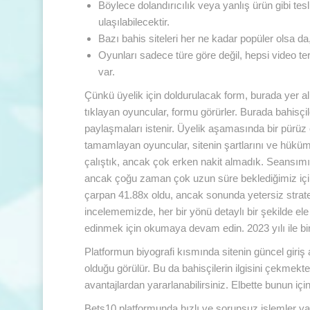
Böylece dolandırıcılık veya yanlış ürün gibi te
ulaşılabilecektir.
Bazı bahis siteleri her ne kadar popüler olsa da, 
Oyunları sadece türe göre değil, hepsi video te
var.
Çünkü üyelik için doldurulacak form, burada yer a
tıklayan oyuncular, formu görürler. Burada bahisçiler
paylaşmaları istenir. Üyelik aşamasında bir pürüz 
tamamlayan oyuncular, sitenin şartlarını ve hüküml
çalıştık, ancak çok erken nakit almadık. Seansım
ancak çoğu zaman çok uzun süre beklediğimiz içi
çarpan 41.88x oldu, ancak sonunda yetersiz stratej
incelememizde, her bir yönü detaylı bir şekilde el
edinmek için okumaya devam edin. 2023 yılı ile birl
Platformun biyografi kısmında sitenin güncel giriş 
olduğu görülür. Bu da bahisçilerin ilgisini çekmekte
avantajlardan yararlanabilirsiniz. Elbette bunun içi
Bets10 platformunda hızlı ve sorunsuz işlemler yap