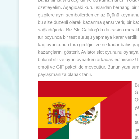
özetleyelim. Aşağıdaki kuruluşlardan herhangi biri
çizgilere aynı sembollerden en az üçünü koymanız
bu size düzenli olarak kazanma şansı verir, bir k
sağladığında. Biz SlotCatalog’da da casino merak
tur boyunca bir test sürüşü yapmaya karar verdik 
kaç oyuncunun tura girdiğini ve ne kadar bahis yapt
kazançlarını gösterir. Aviator slot oyununu oynayan
bulunabilir ve oyun oynarken arkadaş edinirsiniz! 
emoji ve GIF paketi de mevcuttur. Bunun yanı sıra, 
paylaşmanıza olanak tanır.
Bu
Gü
Oy
ya
mü
ta
gi
ta