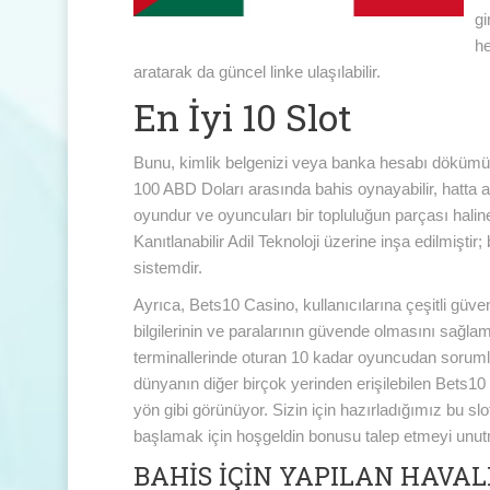
gi
he
aratarak da güncel linke ulaşılabilir.
En İyi 10 Slot
Bunu, kimlik belgenizi veya banka hesabı dökümünü
100 ABD Doları arasında bahis oynayabilir, hatta ay
oyundur ve oyuncuları bir topluluğun parçası haline g
Kanıtlanabilir Adil Teknoloji üzerine inşa edilmiştir
sistemdir.
Ayrıca, Bets10 Casino, kullanıcılarına çeşitli güve
bilgilerinin ve paralarının güvende olmasını sağla
terminallerinde oturan 10 kadar oyuncudan sorumlu
dünyanın diğer birçok yerinden erişilebilen Bets10 C
yön gibi görünüyor. Sizin için hazırladığımız bu slot
başlamak için hoşgeldin bonusu talep etmeyi unut
BAHİS İÇİN YAPILAN HAVAL