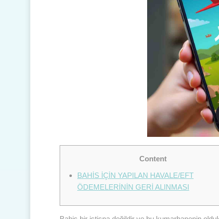
Content
BAHİS İÇİN YAPILAN HAVALE/EFT
ÖDEMELERİNİN GERİ ALINMASI
Bahis bir istisna değildir ve bu kumarhanenin oldu