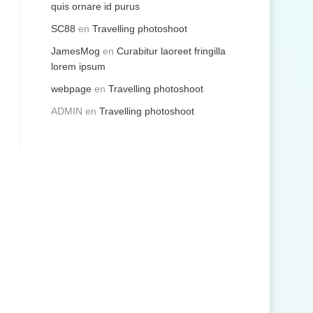
quis ornare id purus
SC88
en
Travelling photoshoot
JamesMog
en
Curabitur laoreet fringilla
lorem ipsum
webpage
en
Travelling photoshoot
ADMIN
en
Travelling photoshoot