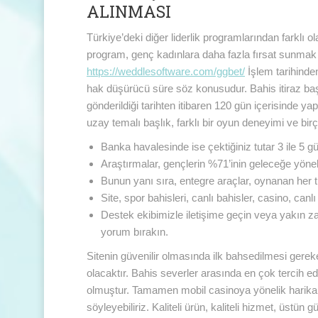
ALINMASI
Türkiye’deki diğer liderlik programlarından farklı o
program, genç kadınlara daha fazla fırsat sunmak i
https://weddlesoftware.com/ggbet/
İşlem tarihinden
hak düşürücü süre söz konusudur. Bahis itiraz b
gönderildiği tarihten itibaren 120 gün içerisinde ya
uzay temalı başlık, farklı bir oyun deneyimi ve bi
Banka havalesinde ise çektiğiniz tutar 3 ile 5 
Araştırmalar, gençlerin %71’inin geleceğe yöneli
Bunun yanı sıra, entegre araçlar, oynanan her tu
Site, spor bahisleri, canlı bahisler, casino, can
Destek ekibimizle iletişime geçin veya yakın
yorum bırakın.
Sitenin güvenilir olmasında ilk bahsedilmesi gereke
olacaktır. Bahis severler arasında en çok tercih ed
olmuştur. Tamamen mobil casinoya yönelik harika ça
söyleyebiliriz. Kaliteli ürün, kaliteli hizmet, üstün g