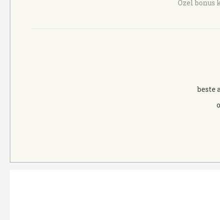
Özel bonus 
beste 
o