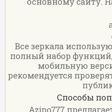
основному сайту. Н
Все зеркала использую
полный набор функций,
мобильную верси
рекомендуется проверят
публик
Способы поп
Azino777 предлага