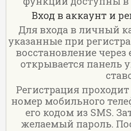
функции доступны в 
Вход в аккаунт и р
Для входа в личный к
указанные при регистра
восстановление через 
открывается панель у
став
Регистрация проходит 
номер мобильного телеф
его кодом из SMS. За
желаемый пароль. Пос