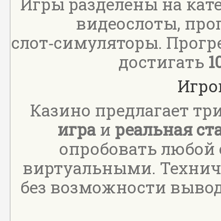
Игры разделены на кате
видеослоты, про
слот‑симуляторы. Прогр
достигать
1
Игро
Казино предлагает тр
игра
и
реальная ст
опробовать любой 
виртуальными. Технич
без возможности вывод