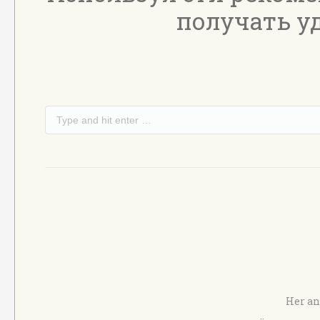
получать уд
Her an