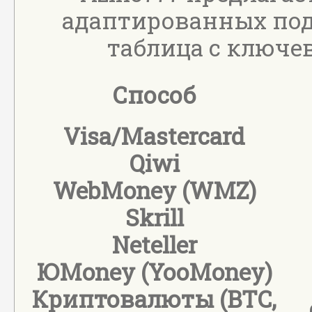
адаптированных под
таблица с ключе
Способ
Visa/Mastercard
Qiwi
WebMoney (WMZ)
Skrill
Neteller
ЮMoney (YooMoney)
Криптовалюты (BTC,