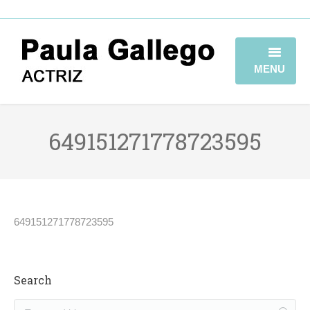
MENU
HOME
649151271778723595
BIOGRAFÍA
TRAYECTORIA
GALERÍA
649151271778723595
VIDEOBOOK
CONTACTO
Search