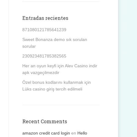
Entradas recientes
871080121785641239
Sweet Bonanza demo sık sorulan
sorular
230923481785382565
Her an oyun keyfi için Alev Casino indir
apk vazgeçilmezdir
Özel bonus kodlarını kullanmak için
Lüks casino giriş tercih edilmeli
Recent Comments
amazon credit card login
en
Hello