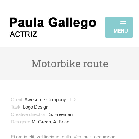
MENU
HOME
Motorbike route
BIOGRAFÍA
TRAYECTORIA
GALERÍA
Client:
Awesome Company LTD
VIDEOBOOK
Task:
Logo Design
Creative direction:
S. Freeman
CONTACTO
Designer:
M. Green, A. Brian
Etiam id elit, vel tincidunt nulla. Vestibulis accumsan