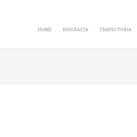
HOME
BIOGRAFÍA
TRAYECTORIA