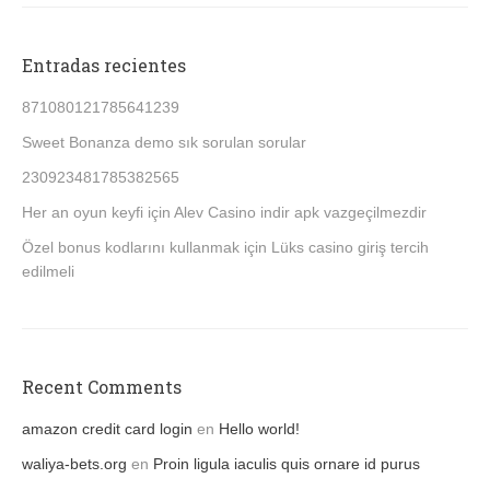
Entradas recientes
871080121785641239
Sweet Bonanza demo sık sorulan sorular
230923481785382565
Her an oyun keyfi için Alev Casino indir apk vazgeçilmezdir
Özel bonus kodlarını kullanmak için Lüks casino giriş tercih
edilmeli
Recent Comments
amazon credit card login
en
Hello world!
waliya-bets.org
en
Proin ligula iaculis quis ornare id purus