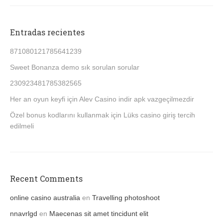
Entradas recientes
871080121785641239
Sweet Bonanza demo sık sorulan sorular
230923481785382565
Her an oyun keyfi için Alev Casino indir apk vazgeçilmezdir
Özel bonus kodlarını kullanmak için Lüks casino giriş tercih
edilmeli
Recent Comments
online casino australia
en
Travelling photoshoot
nnavrlgd
en
Maecenas sit amet tincidunt elit