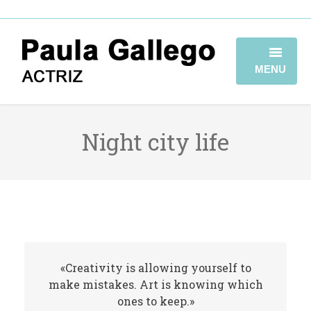
MENU
HOME
Night city life
BIOGRAFÍA
TRAYECTORIA
GALERÍA
VIDEOBOOK
«Creativity is allowing yourself to
CONTACTO
make mistakes. Art is knowing which
ones to keep.»