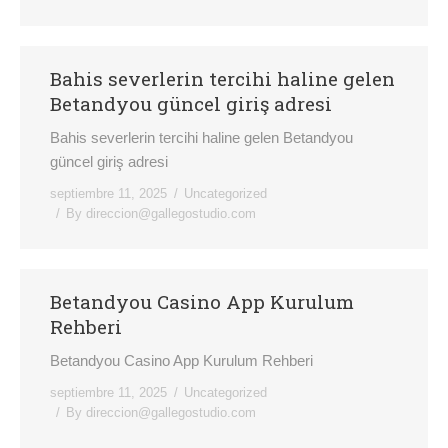
Bahis severlerin tercihi haline gelen
Betandyou güncel giriş adresi
Bahis severlerin tercihi haline gelen Betandyou
güncel giriş adresi
septiembre 11, 2025
Uncategorized
By
direccion@gallegostudio.com
Betandyou Casino App Kurulum
Rehberi
Betandyou Casino App Kurulum Rehberi
septiembre 11, 2025
Uncategorized
By
direccion@gallegostudio.com