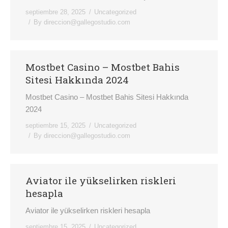
septiembre 28, 2025
Uncategorized
By
direccion@gallegostudio.com
Mostbet Casino – Mostbet Bahis
Sitesi Hakkında 2024
Mostbet Casino – Mostbet Bahis Sitesi Hakkında
2024
septiembre 15, 2025
Uncategorized
By
direccion@gallegostudio.com
Aviator ile yükselirken riskleri
hesapla
Aviator ile yükselirken riskleri hesapla
septiembre 15, 2025
Uncategorized