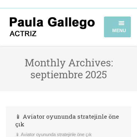
MENU
HOME
Monthly Archives:
BIOGRAFÍA
septiembre 2025
TRAYECTORIA
GALERÍA
VIDEOBOOK
📱 Aviator oyununda stratejinle öne
CONTACTO
çık
📱 Aviator oyununda stratejinle öne çık