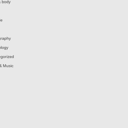
& body
le
graphy
logy
gorized
& Music