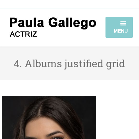
MENU
HOME
4. Albums justified grid
BIOGRAFÍA
TRAYECTORIA
GALERÍA
VIDEOBOOK
CONTACTO