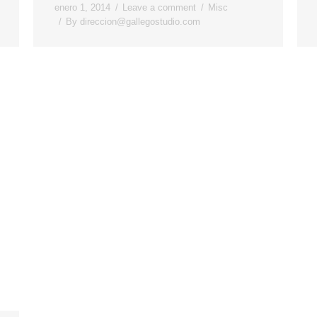
enero 1, 2014
Leave a comment
Misc
By
direccion@gallegostudio.com