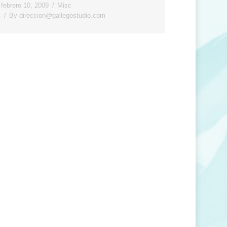
febrero 10, 2009
Misc
By
direccion@gallegostudio.com