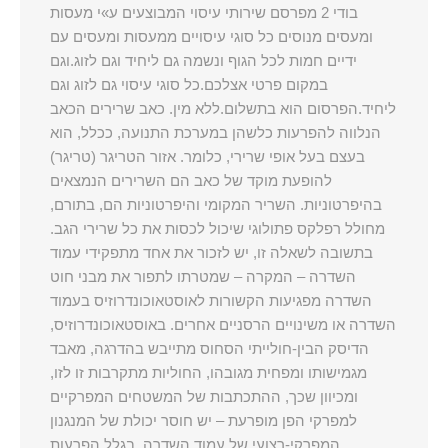
בודי 2 מפרסם שירותי עיסוי המבוצעים ע»י מעסות
ומעסים מנוסים כל סוגי עיסויים ממעסות ומעסים עם
ידיים חמות לכל הגוף ונשמה גם ליחיד וגם לזוג.וגם
במקום פרטי אצלכם.כל סוגי עיסוי גם לזוג וגם
ליחיד.הפרסום הוא בתשלום.ללא מין. כאב שרירים הכאב
הנלווה להפרעות כלשהן במערכת התנועה, ככלל, הוא
בעצם בעל אופי שרירי, כלומר. אזור הטריגר (טריגר)
להופעת מוקד של כאב הם השרירים הנמצאים
בהיפרטוניות. השריר המקומי והיפרטוניות הם, בתורם,
מחולל רפלקס פתולוגי שיכול לכסות את כל שרירי הגב.
בתשובה לשאלה זו, יש לזכור את אחד מתפקידי עמוד
השדרה – המקרה – שמטרתו לתפור את מבני חוט
השדרה מפגיעות הקשורות לאוסטאוכונדרוזיס בעמוד
השדרה או משינויים הרסניים אחרים. באוסטאוכונדרוזיס,
הדיסק הבין-חולייתי הסחוס מתייבש בהדרגה, מאבד
מגמישותו ומפחית מגובהו, החוליות מתקרבות זו לזו,
ומכיוון שכך, ההתכתבות של המשטחים המפרקיים
למפרקי הפן מופרעת – יש חוסר יכולת של המנגנון
המפרקי-רצועי של עמוד השדרה. בגלל הפרעות