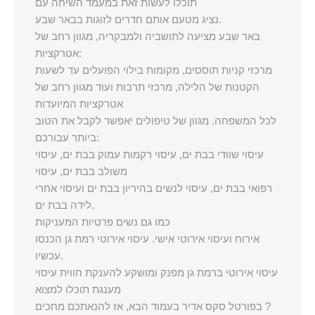
תוכלו לעשות זאת במעמד השיחה עם
נציג מטעם אותם חדרים לזוגות בבאר שבע.
באר שבע מציעה לתושביה ולמבקריה, מגוון רחב של
אטרקציות:
מרכזי קניות תוססים, מקומות בילוי הפועלים עד לשעות
הקטנות של הלילה, מרכזי תרבות ועוד מגוון רחב של
אטרקציות המיועדות
לכל המשפחה. מגוון של טיפולים יאפשר לקבל את הטוב
ביותר עבורכם:
עיסוי שוודי בבת ים, עיסוי רקמות עמוק בבת ים, עיסוי
משולב בבת ים, עיסוי
רפואי בבת ים, עיסוי לנשים בהיריון בבת ים ועיסוי אחרי
לידה בבת ים.
כמו גם נשים פרטיות המעניקות
אירוח ועיסוי אירוטי אישי. עיסוי אירוטי רמת גן הכנסו
עכשיו.
עיסוי אירוטי ברמת גן מפנק ומושקע להענקת חווית עיסוי
מענגת תוכלו למצוא
בפורטל סקס אדיר בעמוד הבא, אז להנאתכם מחכים ?