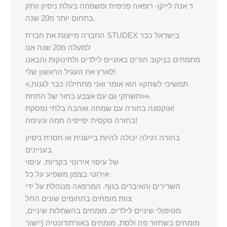
ר אנה לייקן- רופאה פנימית ומשפחה בעלת ניסיון וותק
בתחום יותר מ20 שנה.
החברה מייצגת את חברת STUDEX בישראל כבר
למעלה מ20 שנה אנו
מתמחים בניקוב חורים באזניים לילדים ולתינוקות והבאנו
לארץ את העגיל הראשון שלי!
«תמשיכי לשחק» הוא אומר ואני מתחילה כבר לגנוח,
«תשחקי גם עם אצבע בחור של התחת».
אוקסנה בחורה עם שמחה ואהבה בלתי נפסקת!
בחורה סקסית יפייפיה חמה ונעימה!
בחורה רגילה יכולה להיות ביישנית או חסרת ניסיון
בעניינים
של עיסוי אירוטי בקריות. עיסוי
אירוטי בצפון משפיע על כל
השרירים והאיברים בגוף. המרפאה מנוהלת על ידי
צוות מומחים בתחומים שונים החל
מטיפולי שיניים לילדים, מומחים בהשתלות שיניים,
מומחים בשחזור פה ולסת, מומחים באורתודונטיה (יישור