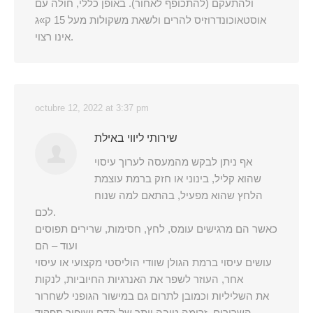
ולהתעקם (להתכופף לאחור). באופן כללי, חולה עם
אוסטאוכונדרוזיס להרים ולשאת משקולות מעל 15 ק»ג
אינו רצוי.
octubre 12, 2022 at 3:37 pm
שירותי ליווי באילת
אף ניתן לבקש מהמעסה לערוך עיסוי
שהוא קליל, בינוני או חזק ברמת עוצמת
הלחץ שהוא מפעיל, בהתאם למה שנוח
לכם.
כאשר הם מרגישים עומס, לחץ, חסימות, שרירים תפוסים
ועוד – הם
עושים עיסוי ברמת הגולן שוודי הוליסטי מקצועי או עיסוי
אחר, העוזר לשפר את האנרגיות החיוביות, לנקות
את השליליות וכמובן לתרום גם במישור הגופני לשחרור
השרירים, זרימה טובה יותר של הדם ושיפור תפקוד