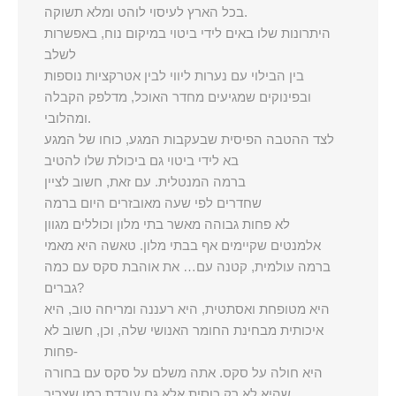
בכל הארץ לעיסוי לוהט ומלא תשוקה.
היתרונות שלו באים לידי ביטוי במיקום נוח, באפשרות
לשלב
בין הבילוי עם נערות ליווי לבין אטרקציות נוספות
ובפינוקים שמגיעים מחדר האוכל, מדלפק הקבלה
ומהלובי.
לצד ההטבה הפיסית שבעקבות המגע, כוחו של המגע
בא לידי ביטוי גם ביכולת שלו להטיב
ברמה המנטלית. עם זאת, חשוב לציין
שחדרים לפי שעה מאובזרים היום ברמה
לא פחות גבוהה מאשר בתי מלון וכוללים מגוון
אלמנטים שקיימים אף בבתי מלון. טאשה היא מאמי
ברמה עולמית, קטנה עם… את אוהבת סקס עם כמה
גברים?
היא מטופחת ואסתטית, היא רעננה ומריחה טוב, היא
איכותית מבחינת החומר האנושי שלה, וכן, חשוב לא
פחות-
היא חולה על סקס. אתה משלם על סקס עם בחורה
שהיא לא רק כוסית אלא גם עובדת כמו שצריך.