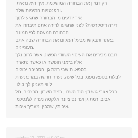
רק דמיין את הבחורה המושלמת, איך היא נראית,
והפנטזיות המיניות שלה.
איך יודעים מי הבחורה שתגיע לתוך
דירה דיסקרטית? לפני שתגיעו לדירה אתם תיבחרו את
הבחורה המעסה לפי תמונה
באתר ותבקשו מבעל המקום את הבחורה שבה אתם
מעוניינים.
רובנו מכירים את העיסוי השוודי הפשוט אשר לרוב נלך
אליו בזמני חופשה או כאשר נתארח
בספא. תושבי רמת גן והסביבה יכולים
לבלות בספא מפנק בכל שעה. נערה חדשה במרכזנערת
ליווי תעניק לך בילוי
בכל אזורי גוש דן: הוד השרון, רמת השרון, הרצליה, תל
אביב, רמת גן ועד נס ציונה אלקסה נערה לג’נטלמן
איכותי, שמבין ומעריך איכות.
octubre 12, 2022 at 9:07 am