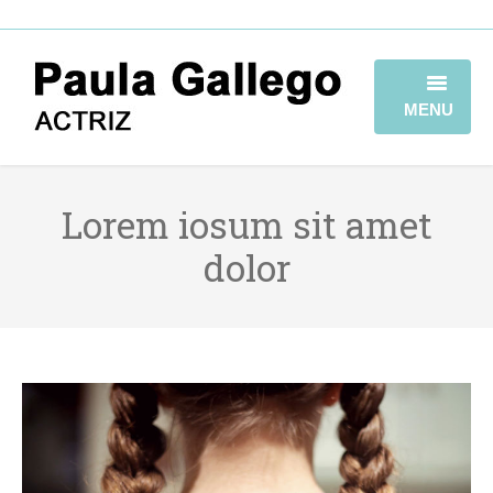
MENU
HOME
Lorem iosum sit amet
BIOGRAFÍA
dolor
TRAYECTORIA
GALERÍA
VIDEOBOOK
CONTACTO