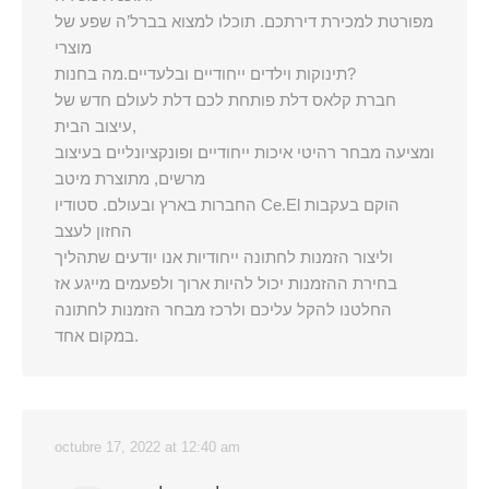
מפורטת למכירת דירתכם. תוכלו למצוא בברל’ה שפע של
מוצרי
תינוקות וילדים ייחודיים ובלעדיים.מה בחנות?
חברת קלאס דלת פותחת לכם דלת לעולם חדש של
עיצוב הבית,
ומציעה מבחר רהיטי איכות ייחודיים ופונקציונליים בעיצוב
מרשים, מתוצרת מיטב
החברות בארץ ובעולם. סטודיו Ce.El הוקם בעקבות
החזון לעצב
וליצור הזמנות לחתונה ייחודיות אנו יודעים שתהליך
בחירת ההזמנות יכול להיות ארוך ולפעמים מייגע אז
החלטנו להקל עליכם ולרכז מבחר הזמנות לחתונה
במקום אחד.
octubre 17, 2022 at 12:40 am