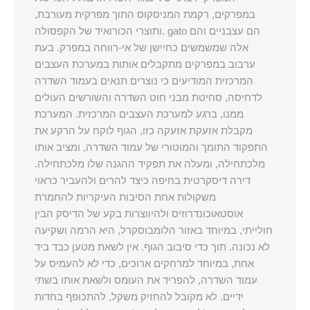
במפרקים, רקמת המניסקוס התוך מפרקית מעורבת,
ותוצרי הכורואיד של הקפסולה. gato הם עצבניים והם
אלה שמשמשים כחיישן של אי-רווחה במפרק. בעת
ערבוב במפרקים מתקבלים אותות במערכת העצבים
המרכזית המודיעים כי נוצרים תנאים בעמוד השדרה
לדחיסה, סחיטת מבני חוט השדרה והשורשים העולים
ממנו, ברגע למערכת העצבים המרכזית. המערכת
מקבלת אזעקת אזעקה כזו, הגוף לוקח על הרקע את
התפקוד התומך והמוטורי של עמוד השדרה, ומציב אותו
מלכתחילה, ומעלה את תפקיד ההגנה שלו מלכתחילה.
דירה דיסקרטית בחיפה כיצד להרים ולהעביר כראוי
משקולות אחת הסיבות העיקריות להחמרת
אוסטאוכונדרוזיס ולהיווצרות בקע של הדיסק הבין
חולייתי, במיוחד באזור הלומבוסקרל, היא הרמה ושקיעה
לא נכונה. תוך כדי סיבוב הגוף. אין לשאת מטען כבד ביד
אחת, במיוחד למרחקים ארוכים, כדי לא להעמיס על
עמוד השדרה, להפריד את העומס ולשאת אותו בשתי
ידיים. לא מקובל להחזיק משקל, להתכופף בחדות