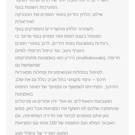
המערכות השונות בגוף.
שילוב הלחץ והדיוק באזור הופכים את הטכניקה
לאידיאלית
לשחרור הלחץ מהשרירים והמפרקים בגוף.
המטפל בעצם תופס אזור מסוים בגוף ומייצר בו
רעידות באמצעות כפות הידיים, לרוב באזורי הפנים,
העורף והגב. עוד טיפול תרופתי לסיום
היריון הוא באמצעות מתותרקסט (methotrexate), תרופה
שמשמשת גם
לטיפול במחלות אוטואימוניות ומחלות ממאירות.
חיכוך – עיסוי מקצועי בתל אביב כולל גם את שלב
החיכוך, המתייחס לשפשוף עז וממוקד של האזור התפוס
באמצעות
האצבעות והאגודלים. אז אולי יהיו אתרים או פורטלים
שהתמונה שלהם לא תשקף את המציאות אבל כאן, ממש
כאן אתם מוזמנים לבחור את הדירה המתאימה, עם
האבזור המלא ועם התאמה של 100 אחוז עם המציאות.
המגוון האדיר של טיפולי מגע