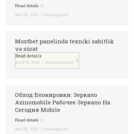
Read details
abril 30, 2026
Uncategorized
Mostbet panelində texniki sabitlik
və sürət
Read details
abril 30, 2026
Uncategorized
Обход Блокировки: Зеркало
Azinomobile Рабочее Зеркало На
Сегодня Mobile
Read details
abril 30, 2026
Uncategorized