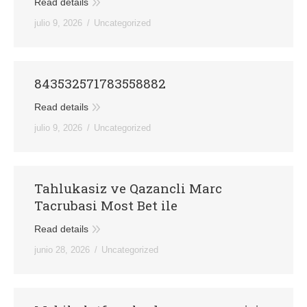
Read details
julio 9, 2026
Uncategorized
843532571783558882
Read details
julio 9, 2026
Uncategorized
Tahlukasiz ve Qazancli Marc
Tacrubasi Most Bet ile
Read details
junio 28, 2026
Uncategorized