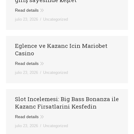
Read details
julio 23, 2026
Uncategorized
Eglence ve Kazanc Icin Mariobet
Casino
Read details
julio 23, 2026
Uncategorized
Slot Incelemesi: Big Bass Bonanza ile
Kazanc Firsatlarini Kesfedin
Read details
julio 23, 2026
Uncategorized