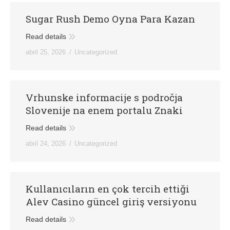
Sugar Rush Demo Oyna Para Kazan
Read details
abril 25, 2026
Uncategorized
Vrhunske informacije s področja
Slovenije na enem portalu Znaki
Read details
abril 24, 2026
Uncategorized
Kullanıcıların en çok tercih ettiği
Alev Casino güncel giriş versiyonu
Read details