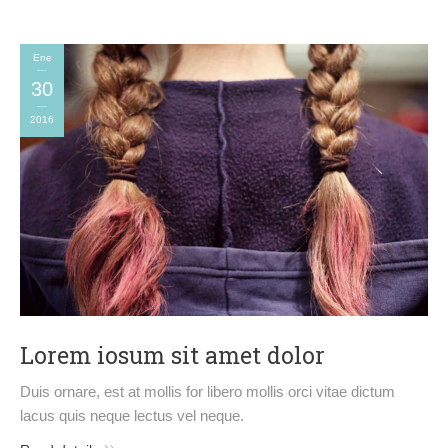
Ene
30
2016
Lorem iosum sit amet dolor
Duis ornare, est at mollis for libero mollis orci vitae dictum
lacus quis neque lectus vel neque.