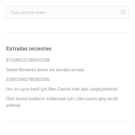
Entradas recientes
871080121785641239
Sweet Bonanza demo sık sorulan sorular
230923481785382565
Her an oyun keyfi için Alev Casino indir apk vazgeçilmezdir
Özel bonus kodlarını kullanmak için Lüks casino giriş tercih
edilmeli