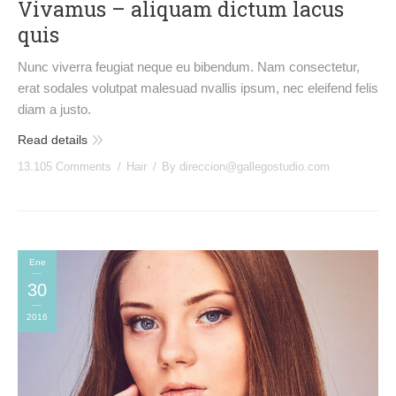
Vivamus – aliquam dictum lacus
quis
Nunc viverra feugiat neque eu bibendum. Nam consectetur,
erat sodales volutpat malesuad nvallis ipsum, nec eleifend felis
diam a justo.
Read details
13.105 Comments
Hair
By
direccion@gallegostudio.com
Ene
30
2016