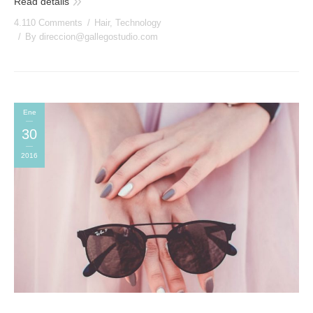
Read details
4.110 Comments
Hair
,
Technology
By
direccion@gallegostudio.com
Ene
30
2016