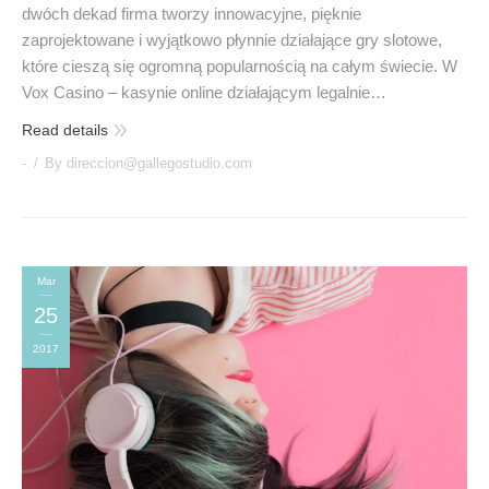
dwóch dekad firma tworzy innowacyjne, pięknie
zaprojektowane i wyjątkowo płynnie działające gry slotowe,
które cieszą się ogromną popularnością na całym świecie. W
Vox Casino – kasynie online działającym legalnie…
Read details
-
By
direccion@gallegostudio.com
Mar
25
2017