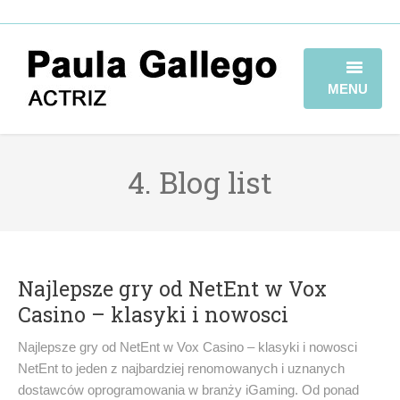
MENU
HOME
4. Blog list
BIOGRAFÍA
TRAYECTORIA
GALERÍA
Najlepsze gry od NetEnt w Vox
VIDEOBOOK
Casino – klasyki i nowosci
CONTACTO
Najlepsze gry od NetEnt w Vox Casino – klasyki i nowosci
NetEnt to jeden z najbardziej renomowanych i uznanych
dostawców oprogramowania w branży iGaming. Od ponad