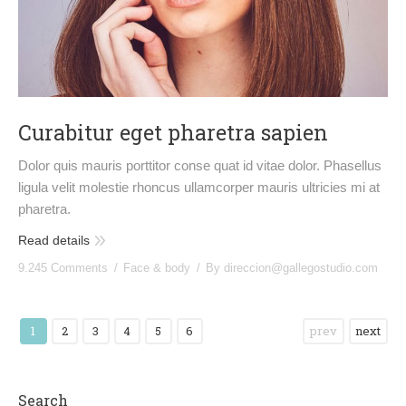
Curabitur eget pharetra sapien
Dolor quis mauris porttitor conse quat id vitae dolor. Phasellus
ligula velit molestie rhoncus ullamcorper mauris ultricies mi at
pharetra.
Read details
9.245 Comments
Face & body
By
direccion@gallegostudio.com
1
2
3
4
5
6
prev
next
Search