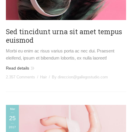
Sed tincidunt urna sit amet tempus
euismod
Morbi eu enim ac risus varius porta ac nec dui. Praesent
eleifend, ipsum et bibendum lobortis, ex nulla laoreet!
Read details
2.357 Comments
Hair
By
direccion@gallegostudio.com
Mar
25
2017